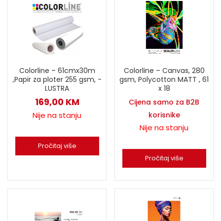
Colorline – 61cmx30m
Colorline – Canvas, 280
,Papir za ploter 255 gsm, -
gsm, Polycotton MATT , 61
LUSTRA
x 18
169,00
KM
Cijena samo za B2B
Nije na stanju
korisnike
Nije na stanju
Pročitaj više
Pročitaj više