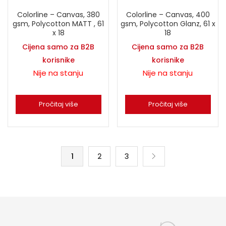
Colorline – Canvas, 380
Colorline – Canvas, 400
gsm, Polycotton MATT , 61
gsm, Polycotton Glanz, 61 x
x 18
18
Cijena samo za B2B
Cijena samo za B2B
korisnike
korisnike
Nije na stanju
Nije na stanju
Pročitaj više
Pročitaj više
1
2
3