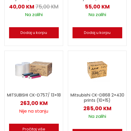
40,00
KM
75,00
KM
55,00
KM
Na zalihi
Na zalihi
Dodaj u korpu
Dodaj u korpu
Mitsubishi CK-D868 2×430
MITSUBISHI CK-D757/ 13×18
prints (10×15)
263,00
KM
285,00
KM
Nije na stanju
Na zalihi
Pročitaj više