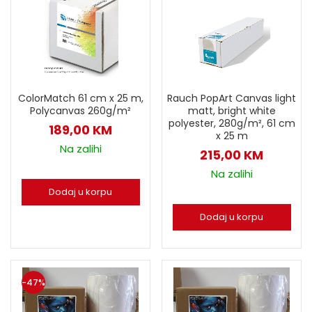
ColorMatch 61 cm x 25 m,
Rauch PopArt Canvas light
Polycanvas 260g/m²
matt, bright white
polyester, 280g/m², 61 cm
189,00
KM
x 25 m
Na zalihi
215,00
KM
Na zalihi
Dodaj u korpu
Dodaj u korpu
-47%