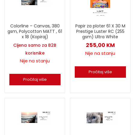
Papir za ploter 61 X 30 M
Colorline – Canvas, 380
Prestige Luster RC (255
gsm, Polycotton MATT , 61
gsm) Ultra White
x 18 (Kopiraj)
255,00
KM
Cijena samo za B2B
Nije na stanju
korisnike
Nije na stanju
Pročitaj više
Pročitaj više