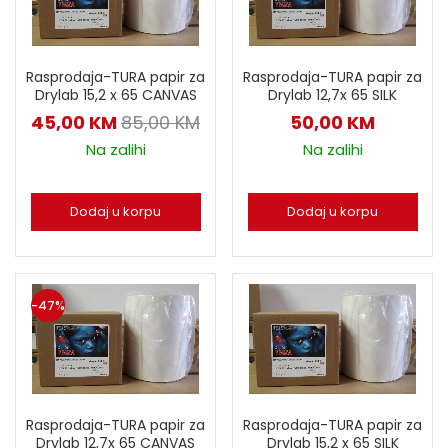
Rasprodaja-TURA papir za
Rasprodaja-TURA papir za
Drylab 15,2 x 65 CANVAS
Drylab 12,7x 65 SILK
45,00
KM
85,00
KM
50,00
KM
Na zalihi
Na zalihi
Dodaj u korpu
Dodaj u korpu
-47%
Rasprodaja-TURA papir za
Rasprodaja-TURA papir za
Drylab 12,7x 65 CANVAS
Drylab 15,2 x 65 SILK