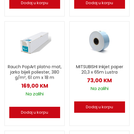
Dodaj u korpu
Dodaj u korpu
MITSUBISHI Inkjet paper
Rauch PopArt platno mat,
20,3 x 65m Lustra
jarko bijeli poliester, 380
g/m², 61 cm x 18 m
73,00
KM
169,00
KM
Na zalihi
Na zalihi
Dodaj u korpu
Dodaj u korpu