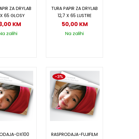
odaj u korpu
Dodaj u korpu
APIR ZA DRYLAB
TURA PAPIR ZA DRYLAB
7 X 65 GLOSY
12,7 X 65 LUSTRE
3,00
KM
50,00
KM
Na zalihi
Na zalihi
-3%
ročitaj više
Pročitaj više
RODAJA-DX100
RASPRODAJA-FUJIFILM