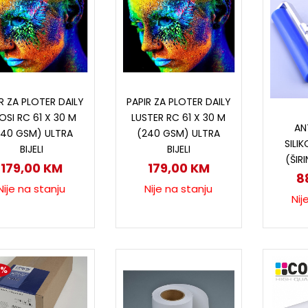
Pročitaj više
Pročitaj više
R ZA PLOTER DAILY
PAPIR ZA PLOTER DAILY
P
OSI RC 61 X 30 M
LUSTER RC 61 X 30 M
AN
240 GSM) ULTRA
(240 GSM) ULTRA
SILI
BIJELI
BIJELI
(ŠIR
179,00
KM
179,00
KM
8
Nije na stanju
Nije na stanju
Nij
1%