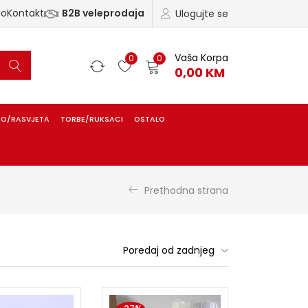
ao
Kontakt
B2B veleprodaja
Ulogujte se
Vaša Korpa
0
0
0,00
KM
IO/RASVJETA
TORBE/RUKSACI
OSTALO
Prethodna strana
Poredaj od zadnjeg