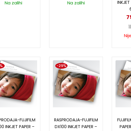
INKJET
Na zalihi
Na zalihi
7
1
Nij
1%
-29%
Pročitaj više
Pročitaj više
P
PRODAJA-FUJIFILM
RASPRODAJA-FUJIFILM
FUJIFI
00 INKJET PAPER –
DX100 INKJET PAPER –
PAPER