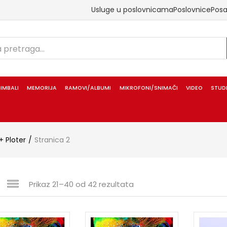
Usluge u poslovnicama
Poslovnice
Pos
IMBALI
MEMORIJA
RAMOVI/ALBUMI
MIKROFONI/SNIMAČI
VIDEO
STUD
+ Ploter
Stranica 2
Prikaz 21–40 od 42 rezultata