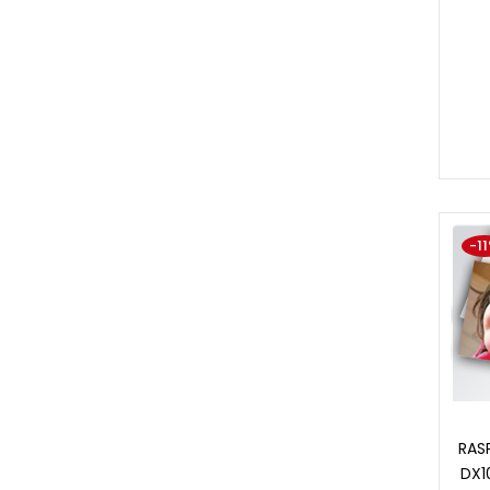
-1
RAS
DX1