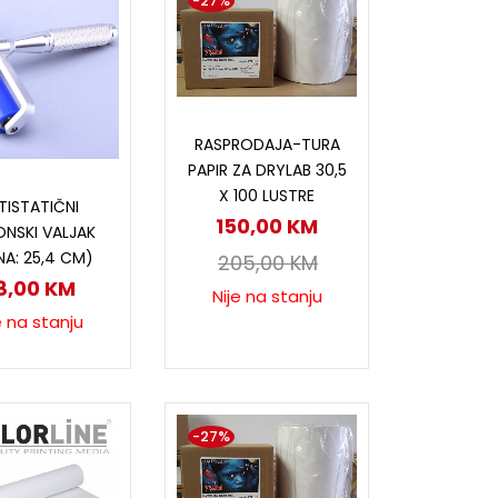
-27%
Pročitaj više
RASPRODAJA-TURA
PAPIR ZA DRYLAB 30,5
ročitaj više
X 100 LUSTRE
TISTATIČNI
150,00
KM
KONSKI VALJAK
INA: 25,4 CM)
205,00
KM
8,00
KM
Nije na stanju
e na stanju
-27%