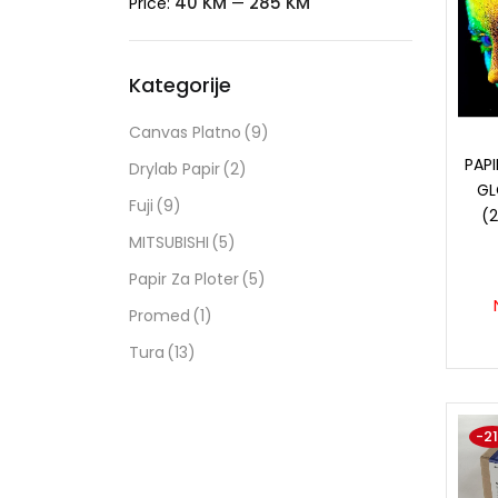
40 KM
285 KM
Price:
—
Kategorije
Canvas Platno
(9)
PAPI
Drylab Papir
(2)
GL
Fuji
(9)
(
MITSUBISHI
(5)
Papir Za Ploter
(5)
Promed
(1)
Tura
(13)
-2