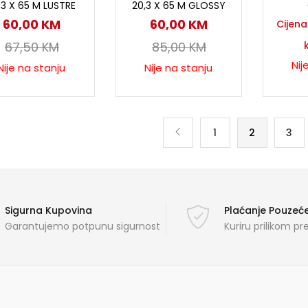
,3 X 65 M LUSTRE
20,3 X 65 M GLOSSY
60,00
KM
60,00
KM
Cijen
67,50
KM
85,00
KM
Nij
Nije na stanju
Nije na stanju
1
2
3
Sigurna Kupovina
Plaćanje Pouze
Garantujemo potpunu sigurnost
Kuriru prilikom p