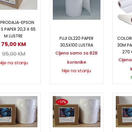
Pročitaj više
SPRODAJA-EPSON
S PAPER 20,3 X 65
Pročitaj više
P
M LUSTRE
FUJI DL220 PAPER
COLORL
75,00
KM
30,5X100 LUSTRA
30M PA
270 
95,00
KM
Cijena samo za B2B
Cijen
korisnike
Nije na stanju
Nije na stanju
-11%