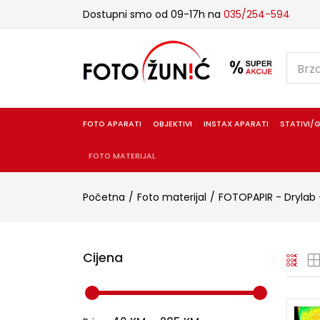
Dostupni smo od 09-17h na
035/254-594
FOTO APARATI
OBJEKTIVI
INSTAX APARATI
STATIVI/G
FOTO MATERIJAL
Početna
Foto materijal
FOTOPAPIR - Drylab 
Cijena