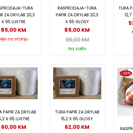
Pročitaj više
Dodaj u korpu
D
SPRODAJA-TURA
RASPRODAJA-TURA
TURA P
IR ZA DRYLAB 20,3
PAPIR ZA DRYLAB 20,3
12,
X 65 LUSTRE
X 65 GLOSY
5
85,00
KM
85,00
KM
Nije na stanju
95,00
KM
Na zalihi
-32%
Dodaj u korpu
Dodaj u korpu
A PAPIR ZA DRYLAB
TURA PAPIR ZA DRYLAB
5,2 X 65 LUSTRE
15,2 X 65 GLOSY
P
60,00
KM
62,00
KM
RASP