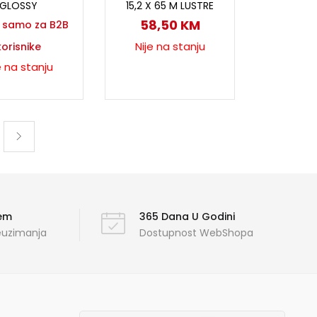
GLOSSY
15,2 X 65 M LUSTRE
58,50
KM
a samo za B2B
Nije na stanju
korisnike
e na stanju
ćem
365 Dana U Godini
reuzimanja
Dostupnost WebShopa