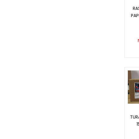
RA
PAP
TUR
1