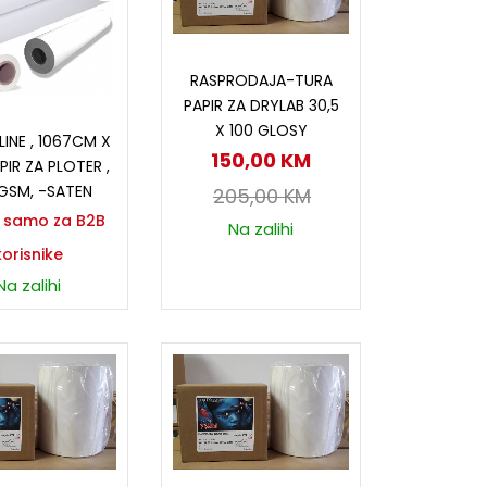
Dodaj u korpu
RASPRODAJA-TURA
PAPIR ZA DRYLAB 30,5
ročitaj više
X 100 GLOSY
INE , 1067CM X
150,00
KM
PIR ZA PLOTER ,
GSM, -SATEN
205,00
KM
a samo za B2B
Na zalihi
korisnike
Na zalihi