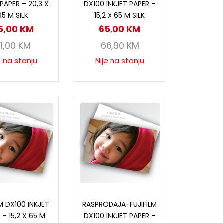
 PAPER – 20,3 X
DX100 INKJET PAPER –
65 M SILK
15,2 X 65 M SILK
5,00
KM
65,00
KM
11,00
KM
66,90
KM
e na stanju
Nije na stanju
ročitaj više
Pročitaj više
LM DX100 INKJET
RASPRODAJA-FUJIFILM
 – 15,2 X 65 M
DX100 INKJET PAPER –