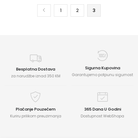
1
2
3
Sigurna Kupovina
Besplatna Dostava
Garantujemo potpunu sigurnost
za narudžbe iznad 350 KM
Plaćanje Pouzećem
365 Dana U Godini
Kuriru prilikom preuzimanja
Dostupnost WebShopa