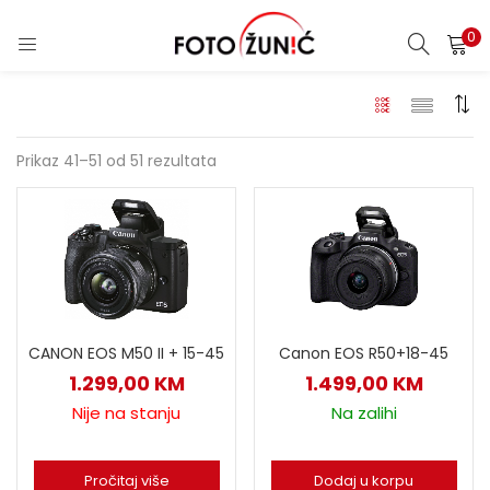
0
Prikaz 41–51 od 51 rezultata
CANON EOS M50 II + 15-45
Canon EOS R50+18-45
1.299,00
KM
1.499,00
KM
Nije na stanju
Na zalihi
Pročitaj više
Dodaj u korpu