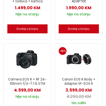
+ torbica + kartica
ADAPTER
1.499,00
KM
1.990,00
KM
Nije na stanju
Nije na stanju
Dodaj u korpu
Dodaj u korpu
-16%
Camera EOS R + RF 24-
Canon EOS R Body +
105mm f/4-7.1 IS STM
Adapter EF-EOS R
4.599,00
KM
3.599,00
KM
4.290,00
KM
Nije na stanju
Na zalihi