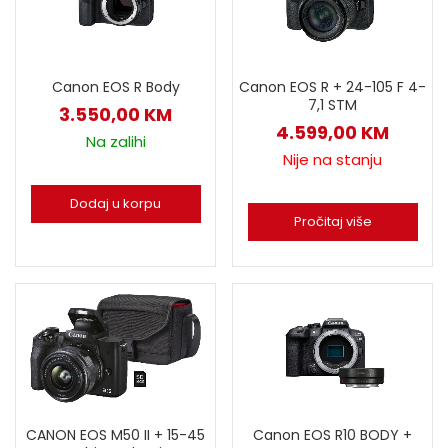
Canon EOS R Body
Canon EOS R + 24-105 F 4-
7,1 STM
3.550,00
KM
4.599,00
KM
Na zalihi
Nije na stanju
Dodaj u korpu
Pročitaj više
CANON EOS M50 II + 15-45
Canon EOS R10 BODY +