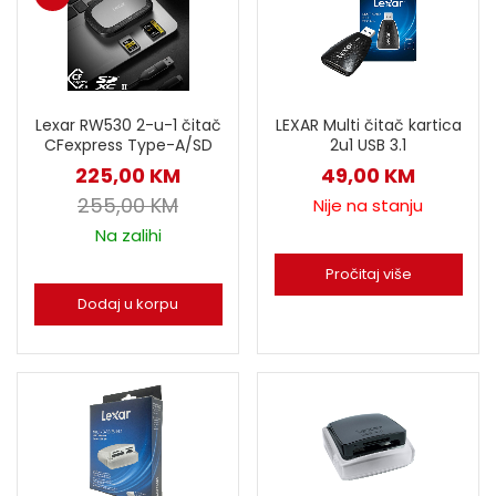
Lexar RW530 2-u-1 čitač
LEXAR Multi čitač kartica
CFexpress Type-A/SD
2u1 USB 3.1
225,00
KM
49,00
KM
255,00
KM
Nije na stanju
Na zalihi
Pročitaj više
Dodaj u korpu