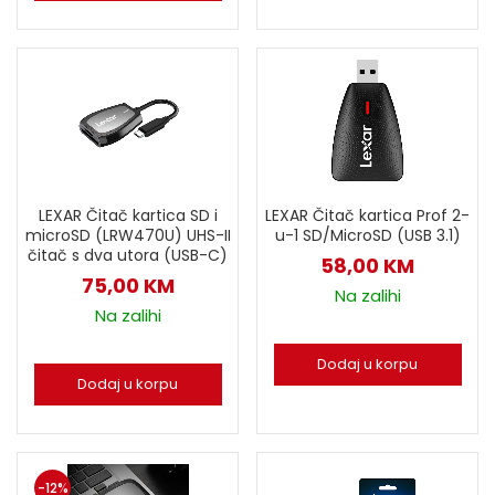
LEXAR Čitač kartica Prof 2-
LEXAR Čitač kartica SD i
u-1 SD/MicroSD (USB 3.1)
microSD (LRW470U) UHS-II
čitač s dva utora (USB-C)
58,00
KM
75,00
KM
Na zalihi
Na zalihi
Dodaj u korpu
Dodaj u korpu
-12%