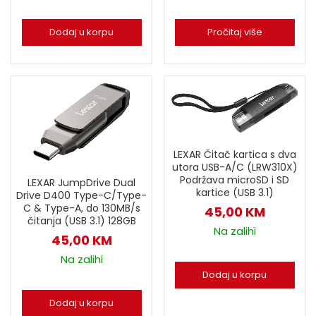
Dodaj u korpu
Pročitaj više
LEXAR Čitač kartica s dva
utora USB-A/C (LRW310X)
Podržava microSD i SD
LEXAR JumpDrive Dual
kartice (USB 3.1)
Drive D400 Type-C/Type-
C & Type-A, do 130MB/s
45,00
KM
čitanja (USB 3.1) 128GB
Na zalihi
45,00
KM
Na zalihi
Dodaj u korpu
Dodaj u korpu