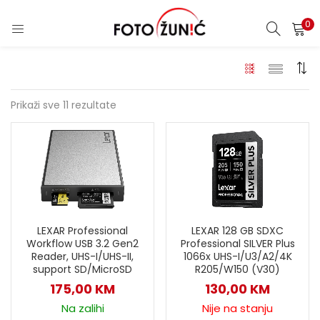
0
Prikaži sve 11 rezultate
LEXAR Professional
LEXAR 128 GB SDXC
Workflow USB 3.2 Gen2
Professional SILVER Plus
Reader, UHS-I/UHS-II,
1066x UHS-I/U3/A2/4K
support SD/MicroSD
R205/W150 (V30)
175,00
KM
130,00
KM
Na zalihi
Nije na stanju