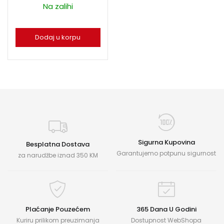
Na zalihi
Dodaj u korpu
Sigurna Kupovina
Besplatna Dostava
Garantujemo potpunu sigurnost
za narudžbe iznad 350 KM
Plaćanje Pouzećem
365 Dana U Godini
Kuriru prilikom preuzimanja
Dostupnost WebShopa