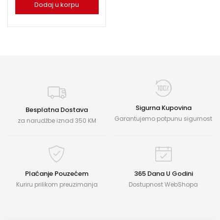
Dodaj u korpu
Sigurna Kupovina
Besplatna Dostava
Garantujemo potpunu sigurnost
za narudžbe iznad 350 KM
Plaćanje Pouzećem
365 Dana U Godini
Kuriru prilikom preuzimanja
Dostupnost WebShopa