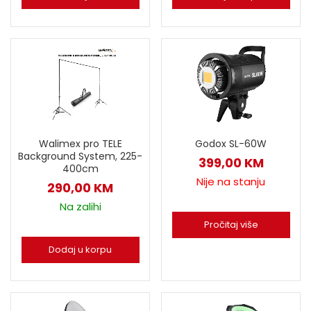
Walimex pro TELE
Godox SL-60W
Background System, 225-
399,00
KM
400cm
Nije na stanju
290,00
KM
Na zalihi
Pročitaj više
Dodaj u korpu