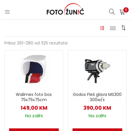
0
Prikaz 261–280 od 325 rezultata
Walimex foto box
Godox Fleš glava MS300
75x75x75cm
300w/s
149,00
KM
390,00
KM
Na zalihi
Na zalihi