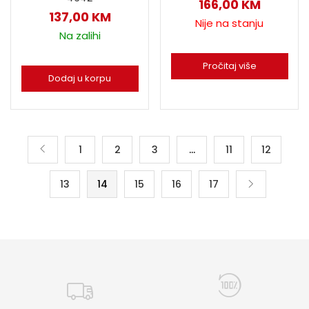
166,00
KM
137,00
KM
Nije na stanju
Na zalihi
Pročitaj više
Dodaj u korpu
1
2
3
…
11
12
13
14
15
16
17