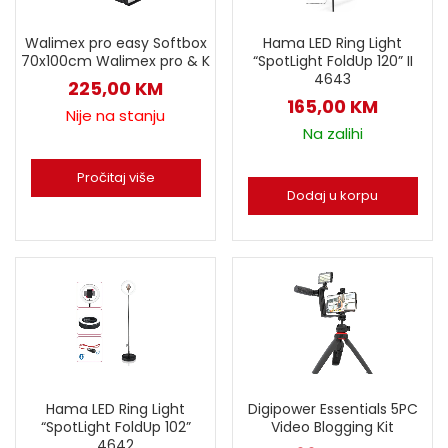
Hama LED Ring Light
Walimex pro easy Softbox
“SpotLight FoldUp 120” II
70x100cm Walimex pro & K
4643
225,00
KM
165,00
KM
Nije na stanju
Na zalihi
Pročitaj više
Dodaj u korpu
Hama LED Ring Light
Digipower Essentials 5PC
“SpotLight FoldUp 102”
Video Blogging Kit
4642