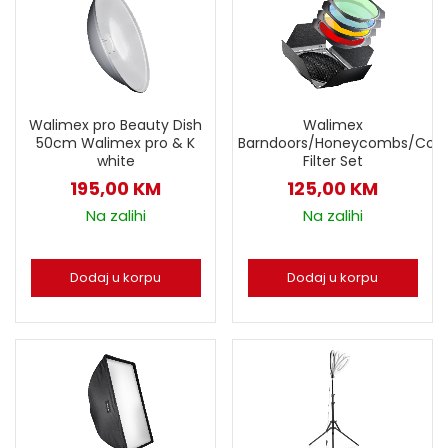
Walimex pro Beauty Dish
Walimex
50cm Walimex pro & K
Barndoors/Honeycombs/Colo
white
Filter Set
195,00
KM
125,00
KM
Na zalihi
Na zalihi
Dodaj u korpu
Dodaj u korpu