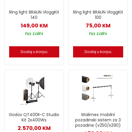
Ring light BRAUN VloggKit
Ring light BRAUN VloggKit
140
100
149,00
KM
75,00
KM
Na zalihi
Na zalihi
Dodaj u korpu
Dodaj u korpu
Godox QT400II-C Studio
Walimex mobilni
Kit 2x400Ws
pozadinski sistem za 3
pozadine (v250/s290)
2.570,00
KM