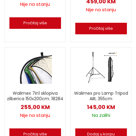
459,00
KM
Nije na stanju
Nije na stanju
Pročitaj više
Pročitaj više
Walimex 7in1 sklopiva
Walimex pro Lamp Tripod
zilberica 150x200cm. 18284
AIR, 355cm
255,00
KM
145,00
KM
Nije na stanju
Na zalihi
Pročitaj više
Dodaj u korpu