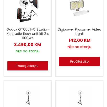
Godox QT600II-C Studio-
Digipower Prosumer Video
Kit studio flash unit kit 2 x
Light
600Ws
142,00
KM
3.490,00
KM
Nije na stanju
Nije na stanju
Pročitaj više
Dodaj u korpu