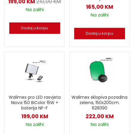
199,00
KM
210,00
KM
165,00
KM
Na zalihi
Na zalihi
Dodaj u korpu
Dodaj u korpu
Walimex pro LED rasvjeta
Walimex sklopiva pozadina
Niova 150 BiColor 15W +
zelena, 150x200cm.
baterija NP-F
628390
199,00
KM
222,00
KM
Na zalihi
Na zalihi