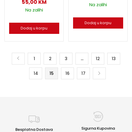
55,00
KM
Na zalihi
Na zalihi
Dodaj u korpu
Dodaj u korpu
1
2
3
…
12
13
14
15
16
17
Sigurna Kupovina
Besplatna Dostava