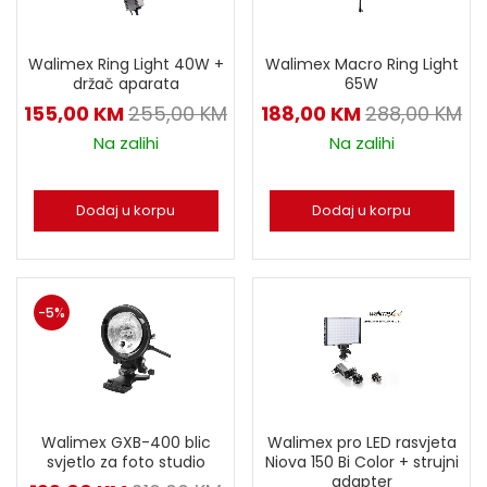
Walimex Ring Light 40W +
Walimex Macro Ring Light
držač aparata
65W
155,00
KM
255,00
KM
188,00
KM
288,00
KM
Na zalihi
Na zalihi
Dodaj u korpu
Dodaj u korpu
-5%
Walimex GXB-400 blic
Walimex pro LED rasvjeta
svjetlo za foto studio
Niova 150 Bi Color + strujni
adapter