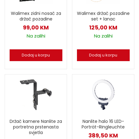
Walimex zidni nosač za
Walimex držač pozadine
držač pozadine
set + lanac
99,00
KM
125,00
KM
Na zalihi
Na zalihi
Dodaj u korpu
Dodaj u korpu
Držač kamere Nanlite za
Nanlite halo 16 LED-
portretna prstenasta
Porträt-Ringleuchte
svjetla
389,50
KM