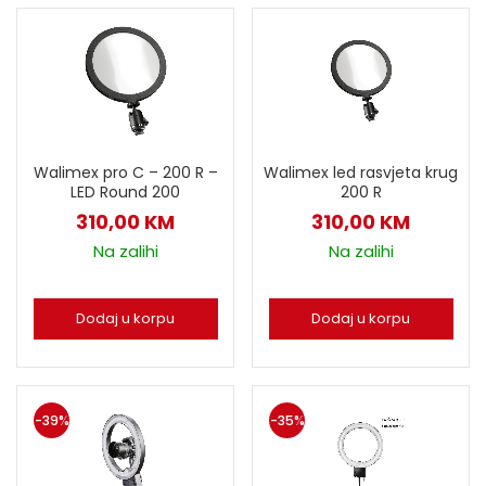
Walimex pro C – 200 R –
Walimex led rasvjeta krug
LED Round 200
200 R
310,00
KM
310,00
KM
Na zalihi
Na zalihi
Dodaj u korpu
Dodaj u korpu
-39%
-35%