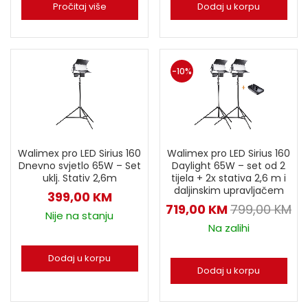
Pročitaj više
Dodaj u korpu
-10%
Walimex pro LED Sirius 160
Walimex pro LED Sirius 160
Dnevno svjetlo 65W – Set
Daylight 65W – set od 2
uklj. Stativ 2,6m
tijela + 2x stativa 2,6 m i
daljinskim upravljačem
399,00
KM
719,00
KM
799,00
KM
Nije na stanju
Na zalihi
Dodaj u korpu
Dodaj u korpu