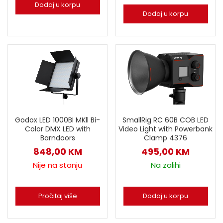
Dodaj u korpu
Dodaj u korpu
SmallRig RC 60B COB LED
Godox LED 1000BI MKll Bi-
Video Light with Powerbank
Color DMX LED with
Clamp 4376
Barndoors
495,00
KM
848,00
KM
Na zalihi
Nije na stanju
Dodaj u korpu
Pročitaj više