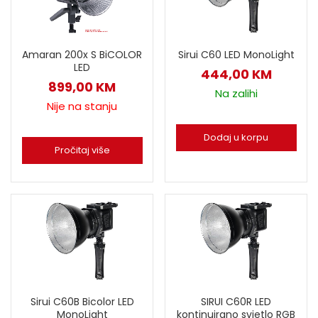
Sirui C60 LED MonoLight
Amaran 200x S BiCOLOR
LED
444,00
KM
899,00
KM
Na zalihi
Nije na stanju
Dodaj u korpu
Pročitaj više
Sirui C60B Bicolor LED
SIRUI C60R LED
MonoLight
kontinuirano svjetlo RGB