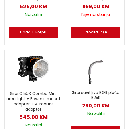
525,00
KM
999,00
KM
Na zalihi
Nije na stanju
Dodaj u korpu
Pročitaj više
Sirui savitljiva RGB ploča
Sirui C150X Combo Mini
B25R
area light + Bowens mount
adapter + V-mount
290,00
KM
adapter
Na zalihi
545,00
KM
Na zalihi