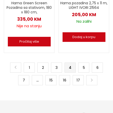
Hama Green Screen
Hama pozadina 2,75 x 11 m,
Pozadina sa stativom, 180
LIGHT IVORI 21564
x 180 cm,
205,00
KM
335,00
KM
Na zalihi
Nije na stanju
Dodaj u korpu
Pročitaj više
1
2
3
4
5
6
7
…
15
16
17