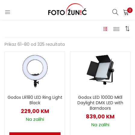
0
Prikaz 61–80 od 325 rezultata
Godox LR180 LED Ring Light
Godox LED 1000D MKll
Black
Daylight DMX LED with
Barndoors
229,00
KM
839,00
KM
Na zalihi
Na zalihi