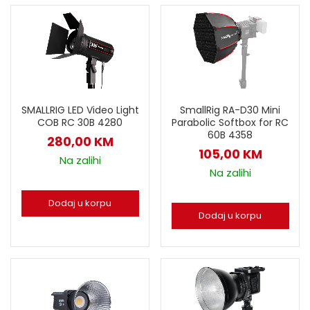
SMALLRIG LED Video Light
SmallRig RA-D30 Mini
COB RC 30B 4280
Parabolic Softbox for RC
60B 4358
280,00
KM
105,00
KM
Na zalihi
Na zalihi
Dodaj u korpu
Dodaj u korpu