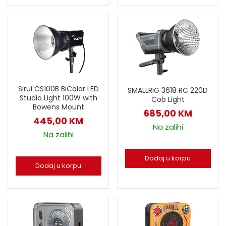
Sirui CS100B BiColor LED
SMALLRIG 3618 RC 220D
Studio Light 100W with
Cob Light
Bowens Mount
685,00
KM
445,00
KM
Na zalihi
Na zalihi
Dodaj u korpu
Dodaj u korpu