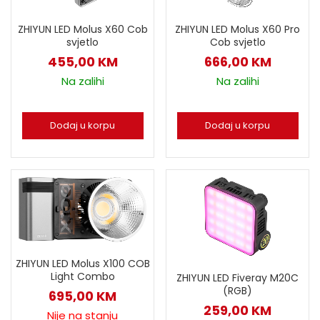
ZHIYUN LED Molus X60 Cob
ZHIYUN LED Molus X60 Pro
svjetlo
Cob svjetlo
455,00
KM
666,00
KM
Na zalihi
Na zalihi
Dodaj u korpu
Dodaj u korpu
ZHIYUN LED Molus X100 COB
Light Combo
ZHIYUN LED Fiveray M20C
(RGB)
695,00
KM
259,00
KM
Nije na stanju