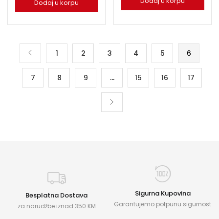
Dodaj u korpu
Dodaj u korpu
1
2
3
4
5
6
7
8
9
…
15
16
17
Sigurna Kupovina
Besplatna Dostava
Garantujemo potpunu sigurnost
za narudžbe iznad 350 KM