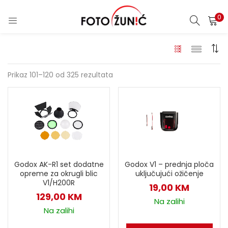
0
Prikaz 101–120 od 325 rezultata
Godox AK-R1 set dodatne
Godox V1 – prednja ploča
opreme za okrugli blic
uključujući ožičenje
V1/H200R
19,00
KM
129,00
KM
Na zalihi
Na zalihi