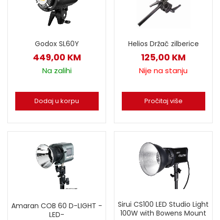
Godox SL60Y
Helios Držač zilberice
449,00
KM
125,00
KM
Na zalihi
Nije na stanju
Dodaj u korpu
Pročitaj više
Sirui CS100 LED Studio Light
Amaran COB 60 D-LIGHT -
100W with Bowens Mount
LED-