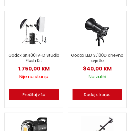
Godox SK400IIV-D Studio
Godox LED SL100D dnevno
Flash Kit
svjetlo
1.750,00
KM
840,00
KM
Nije na stanju
Na zalihi
Pročitaj više
Dodaj u korpu