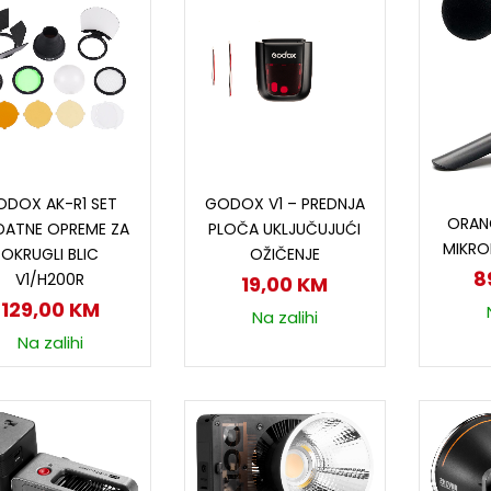
Dodaj u korpu
Dodaj u korpu
ODOX AK-R1 SET
GODOX V1 – PREDNJA
D
ORAN
ATNE OPREME ZA
PLOČA UKLJUČUJUĆI
MIKRO
OKRUGLI BLIC
OŽIČENJE
8
V1/H200R
19,00
KM
129,00
KM
Na zalihi
Na zalihi