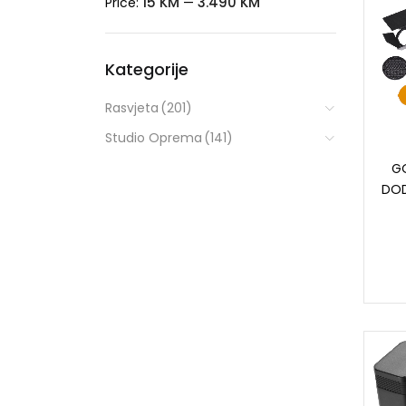
15 KM
3.490 KM
Price:
—
Kategorije
Rasvjeta
(201)
Studio Oprema
(141)
G
DOD