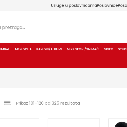
Usluge u poslovnicama
Poslovnice
Pos
IMBALI
MEMORIJA
RAMOVI/ALBUMI
MIKROFONI/SNIMAČI
VIDEO
STUD
Prikaz 101–120 od 325 rezultata