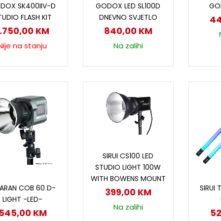
DOX SK400IIV-D
GODOX LED SL100D
GO
TUDIO FLASH KIT
DNEVNO SVJETLO
4
1.750,00
KM
840,00
KM
Nije na stanju
Na zalihi
Dodaj u korpu
SIRUI CS100 LED
STUDIO LIGHT 100W
WITH BOWENS MOUNT
Dodaj u korpu
D
ARAN COB 60 D-
SIRUI
399,00
KM
LIGHT -LED-
Na zalihi
545,00
KM
5