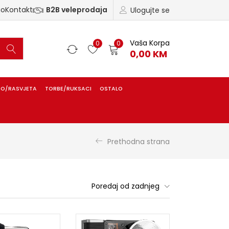
ao
Kontakt
B2B veleprodaja
Ulogujte se
Vaša Korpa
0
0
0,00
KM
IO/RASVJETA
TORBE/RUKSACI
OSTALO
Prethodna strana
Poredaj od zadnjeg