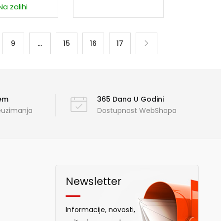
Na zalihi
9
…
15
16
17
ćem
365 Dana U Godini
reuzimanja
Dostupnost WebShopa
Newsletter
Informacije, novosti,