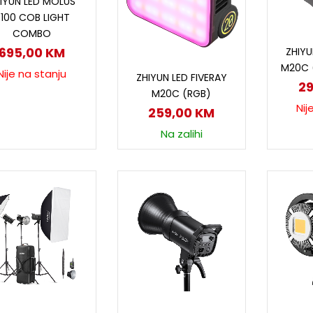
IYUN LED MOLUS
100 COB LIGHT
COMBO
P
695,00
KM
ZHIYU
Dodaj u korpu
M20C 
Nije na stanju
ZHIYUN LED FIVERAY
2
M20C (RGB)
Nij
259,00
KM
Na zalihi
Pročitaj više
Dodaj u korpu
D