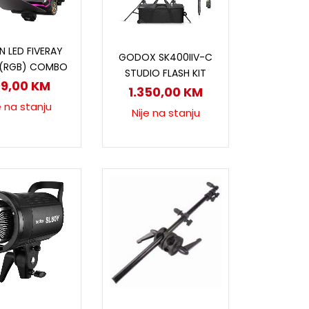
ročitaj više
Pročitaj više
N LED FIVERAY
GODOX SK400IIV-C
(RGB) COMBO
STUDIO FLASH KIT
99,00
KM
1.350,00
KM
e na stanju
Nije na stanju
odaj u korpu
Pročitaj više