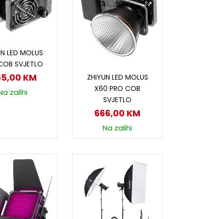
odaj u korpu
UN LED MOLUS
COB SVJETLO
Dodaj u korpu
55,00
KM
ZHIYUN LED MOLUS
X60 PRO COB
Na zalihi
SVJETLO
666,00
KM
Na zalihi