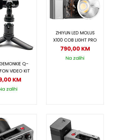
Dodaj u korpu
ZHIYUN LED MOLUS
X100 COB LIGHT PRO
790,00
KM
Na zalihi
odaj u korpu
GEMONKIE Q-
FON VIDEO KIT
9,00
KM
Na zalihi