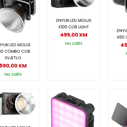
Dodaj u korpu
ZHIYUN LED MOLUS
D
X100 COB LIGHT
ZHIY
499,00
KM
X60 
Dodaj u korpu
Na zalihi
4
IYUN LED MOLUS
60 COMBO COB
SVJETLO
590,00
KM
Na zalihi
Pročitaj više