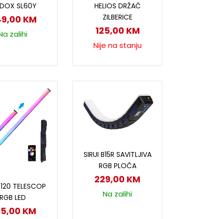
DOX SL60Y
HELIOS DRŽAČ
ZILBERICE
49,00
KM
125,00
KM
Na zalihi
Nije na stanju
Dodaj u korpu
SIRUI B15R SAVITLJIVA
RGB PLOČA
229,00
KM
odaj u korpu
 T120 TELESCOP
Na zalihi
RGB LED
25,00
KM