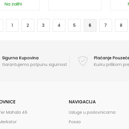
Na zalihi
1
2
3
4
5
6
7
8
Sigurna Kupovina
Plaćanje Pouze
Garantujemo potpunu sigurnost
Kuriru prilikom p
OVNICE
NAVIGACIJA
fer Mahala 46
Usluge u poslovnicama
Merkator
Posao