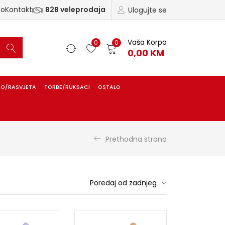
ao
Kontakt
B2B veleprodaja
Ulogujte se
Vaša Korpa
0
0
0,00
KM
IO/RASVJETA
TORBE/RUKSACI
OSTALO
Prethodna strana
Poredaj od zadnjeg