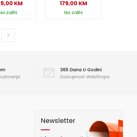
05,00
KM
179,00
KM
Na zalihi
Na zalihi
ćem
365 Dana U Godini
reuzimanja
Dostupnost WebShopa
Newsletter