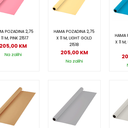
Dodaj u korpu
Dodaj u korpu
D
A POZADINA 2,75
HAMA POZADINA 2,75
HAMA 
 11 M, PINK 21517
X 11 M, LIGHT GOLD
X 11 M
21518
205,00
KM
205,00
KM
Na zalihi
2
Na zalihi