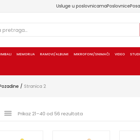
Usluge u poslovnicama
Poslovnice
Pos
IMBALI
MEMORIJA
RAMOVI/ALBUMI
MIKROFONI/SNIMAČI
VIDEO
STUD
Pozadine
Stranica 2
Prikaz 21–40 od 56 rezultata