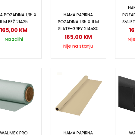
P
HA
Dodaj u korpu
Pročitaj više
A POZADINA 1,35 X
HAMA PAPIRNA
POZADI
11 M BEŽ 21425
POZADINA 1,35 X 11 M
SVIJE
SLATE-GREY 214580
165,00
KM
1
165,00
KM
Na zalihi
Nij
Nije na stanju
Pročitaj više
Dodaj u korpu
P
WALIMEX PRO
HAMA PAPIRNA
WA