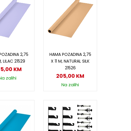
odaj u korpu
Dodaj u korpu
POZADINA 2,75
HAMA POZADINA 2,75
M, LILAC 21529
X 11 M, NATURAL SILK
21526
05,00
KM
205,00
KM
Na zalihi
Na zalihi