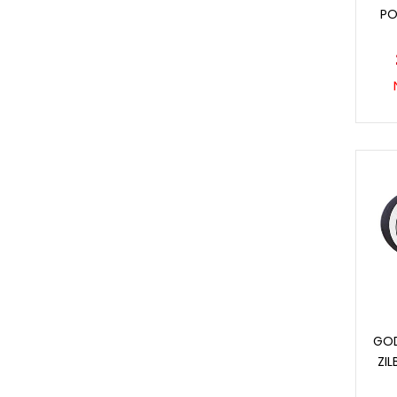
PO
GOD
ZIL