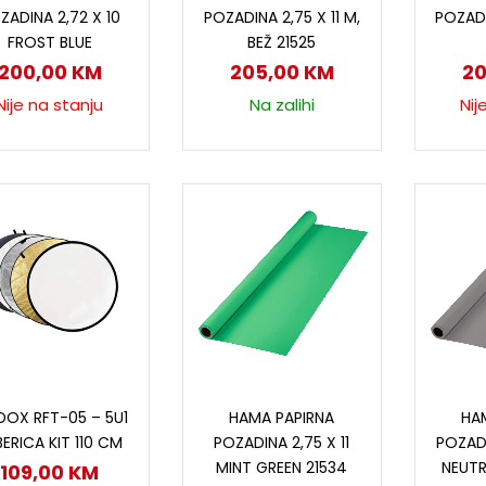
ZADINA 2,72 X 10
POZADINA 2,75 X 11 M,
POZADI
FROST BLUE
BEŽ 21525
200,00
KM
205,00
KM
2
Nije na stanju
Na zalihi
Nij
Dodaj u korpu
Dodaj u korpu
D
OX RFT-05 – 5U1
HAMA PAPIRNA
HA
BERICA KIT 110 CM
POZADINA 2,75 X 11
POZADI
MINT GREEN 21534
NEUTR
109,00
KM