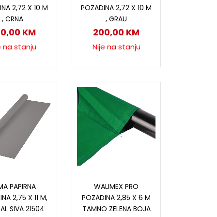
NA 2,72 X 10 M
POZADINA 2,72 X 10 M
, CRNA
, GRAU
00,00
KM
200,00
KM
e na stanju
Nije na stanju
odaj u korpu
Dodaj u korpu
MA PAPIRNA
WALIMEX PRO
NA 2,75 X 11 M,
POZADINA 2,85 X 6 M
AL SIVA 21504
TAMNO ZELENA BOJA