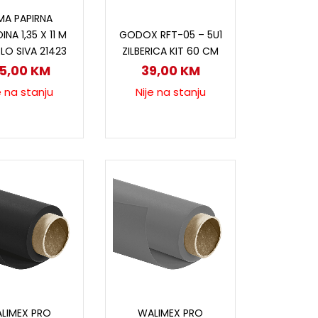
ročitaj više
MA PAPIRNA
Pročitaj više
GODOX RFT-05 – 5U1
NA 1,35 X 11 M
ZILBERICA KIT 60 CM
TLO SIVA 21423
39,00
KM
65,00
KM
Nije na stanju
e na stanju
ročitaj više
Pročitaj više
LIMEX PRO
WALIMEX PRO