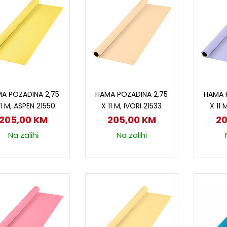
Dodaj u korpu
Dodaj u korpu
D
A POZADINA 2,75
HAMA POZADINA 2,75
HAMA 
11 M, ASPEN 21550
X 11 M, IVORI 21533
X 11 
205,00
KM
205,00
KM
2
Na zalihi
Na zalihi