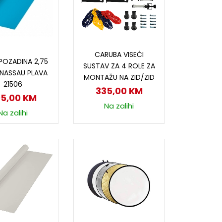
Dodaj u korpu
odaj u korpu
CARUBA VISEĆI
POZADINA 2,75
SUSTAV ZA 4 ROLE ZA
, NASSAU PLAVA
MONTAŽU NA ZID/ZID
21506
335,00
KM
05,00
KM
Na zalihi
Na zalihi