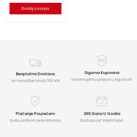
Dodaj u korpu
Sigurna Kupovina
Besplatna Dostava
Garantujemo potpunu sigurnost
za narudžbe iznad 350 KM
Plaćanje Pouzećem
365 Dana U Godini
Kuriru prilikom preuzimanja
Dostupnost WebShopa