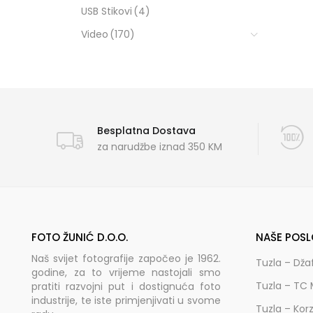
USB Stikovi
(4)
Video
(170)
Besplatna Dostava
za narudžbe iznad 350 KM
FOTO ŽUNIĆ D.O.O.
NAŠE POSL
Naš svijet fotografije započeo je 1962.
Tuzla – Dža
godine, za to vrijeme nastojali smo
Tuzla – TC 
pratiti razvojni put i dostignuća foto
industrije, te iste primjenjivati u svome
Tuzla – Kor