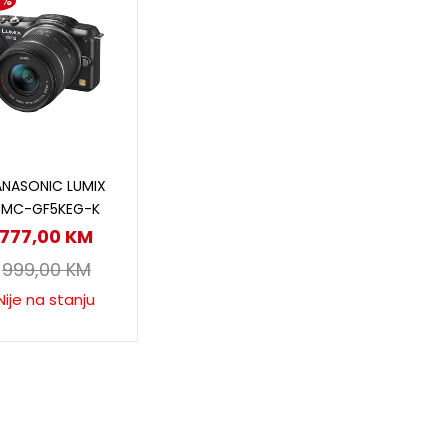
2%
Pročitaj više
ANASONIC LUMIX
DMC-GF5KEG-K
777,00
KM
999,00
KM
Nije na stanju