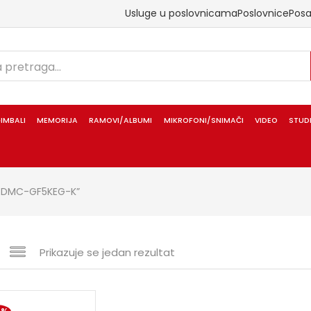
Usluge u poslovnicama
Poslovnice
Pos
IMBALI
MEMORIJA
RAMOVI/ALBUMI
MIKROFONI/SNIMAČI
VIDEO
STUD
IX DMC-GF5KEG-K”
Prikazuje se jedan rezultat