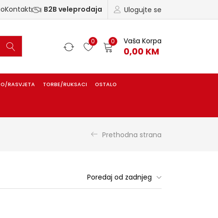
ao
Kontakt
B2B veleprodaja
Ulogujte se
Vaša Korpa
0
0
0,00
KM
IO/RASVJETA
TORBE/RUKSACI
OSTALO
Prethodna strana
Poredaj od zadnjeg