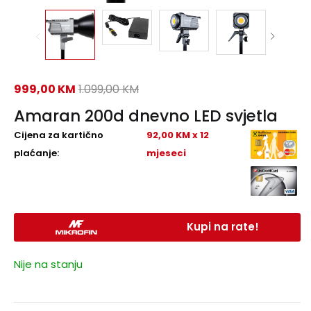
999,00
KM
1.099,00
KM
Amaran 200d dnevno LED svjetla
Cijena za kartično
92,00 KM x 12
plaćanje:
mjeseci
Kupi na rate!
Nije na stanju