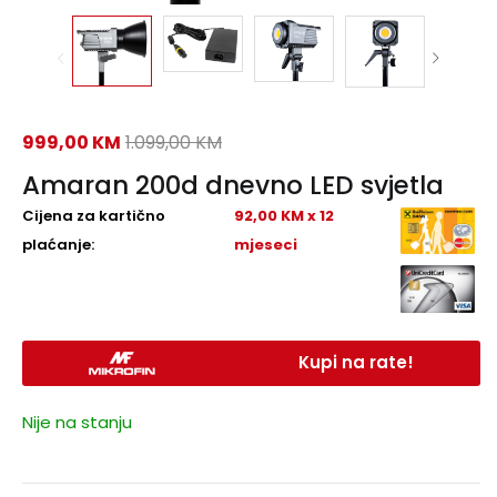
999,00
KM
1.099,00
KM
Amaran 200d dnevno LED svjetla
Cijena za kartično
92,00 KM x 12
plaćanje:
mjeseci
Kupi na rate!
Nije na stanju