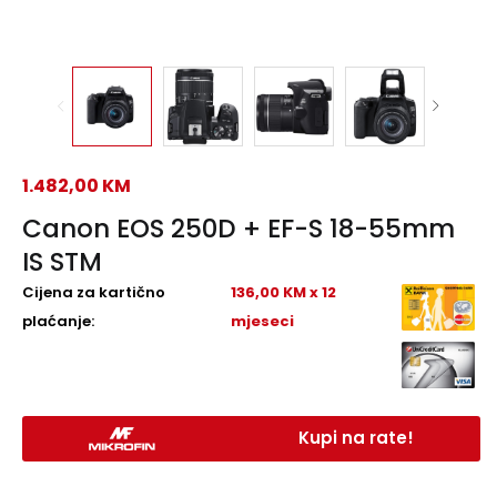
1.482,00
KM
Canon EOS 250D + EF-S 18-55mm
IS STM
Cijena za kartično
136,00 KM x 12
plaćanje:
mjeseci
Kupi na rate!