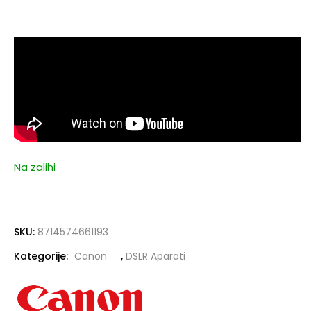
Na zalihi
SKU:
8714574661193
Kategorije:
Canon
,
DSLR Aparati