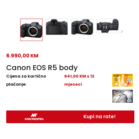
6.990,00
KM
Canon EOS R5 body
Cijena za kartično
641,00 KM x 12
plaćanje:
mjeseci
Kupi na rate!