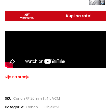
Kupi na rate!
Nije na stanju
SKU:
Canon RF 20mm f1,4 L VCM
Kategorije:
Canon
,
Objektivi