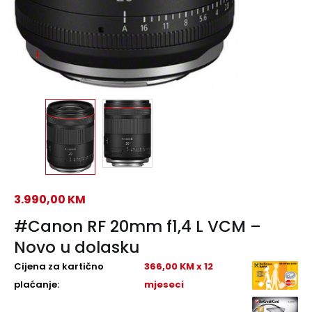
3.990,00
KM
#Canon RF 20mm f1,4 L VCM –
Novo u dolasku
Cijena za kartično
366,00 KM x 12
plaćanje:
mjeseci