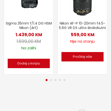
Sigma 35mm f/1.4 DG HSM
Nikon AF-P 10-20mm f4.5-
Nikon (Art)
5.6G VR DX ultra širokokutni
1.439,00
KM
559,00
KM
1.599,00
KM
Nije na stanju
Na zalihi
Pročitaj više
Dodaj u korpu