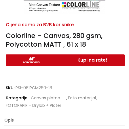
Cijena samo za B2B korisnike
Colorline – Canvas, 280 gsm,
Polycotton MATT , 61 x 18
Kupi na rate!
SKU:
PSI-061PCM280-18
Kategorije:
Canvas platno
,
Foto materijal
,
FOTOPAPIR - Drylab + Ploter
Opis