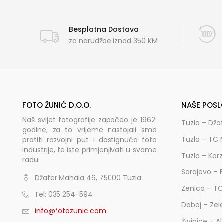
Besplatna Dostava
za narudžbe iznad 350 KM
FOTO ŽUNIĆ D.O.O.
NAŠE POSL
Naš svijet fotografije započeo je 1962.
Tuzla – Dža
godine, za to vrijeme nastojali smo
Tuzla – TC 
pratiti razvojni put i dostignuća foto
industrije, te iste primjenjivati u svome
Tuzla – Kor
radu.
Sarajevo – 
Džafer Mahala 46, 75000 Tuzla
Zenica – T
Tel: 035 254-594
Doboj – Zel
info@fotozunic.com
Živinice – A