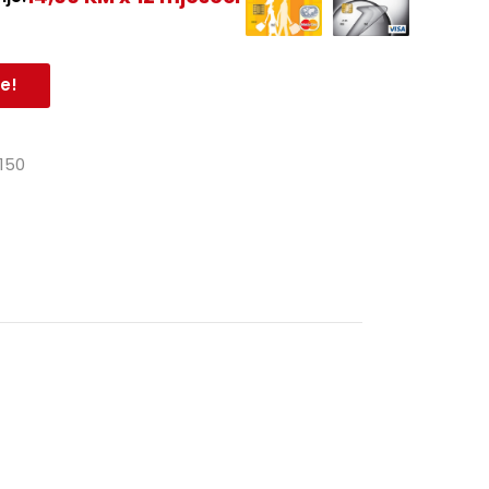
e!
150