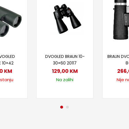
taj više
Dodaj u korpu
Proč
DVOGLED
DVOGLED BRAUN 10-
BRAUN DVO
E 10×42
30×60 20117
8
00
KM
129,00
KM
266
 stanju
Na zalihi
Nije n