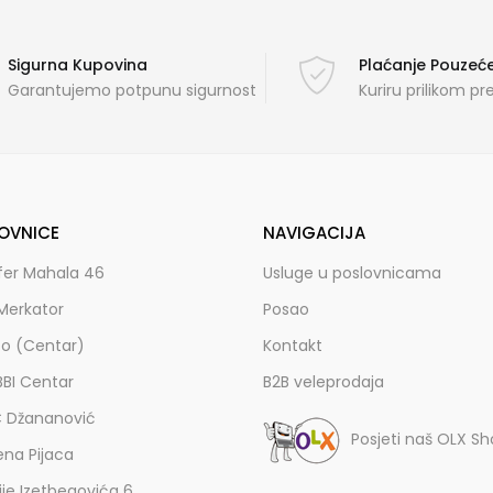
Sigurna Kupovina
Plaćanje Pouze
Garantujemo potpunu sigurnost
Kuriru prilikom p
OVNICE
NAVIGACIJA
fer Mahala 46
Usluge u poslovnicama
Merkator
Posao
zo (Centar)
Kontakt
BBI Centar
B2B veleprodaja
C Džananović
Posjeti naš OLX S
ena Pijaca
lije Izetbegovića 6