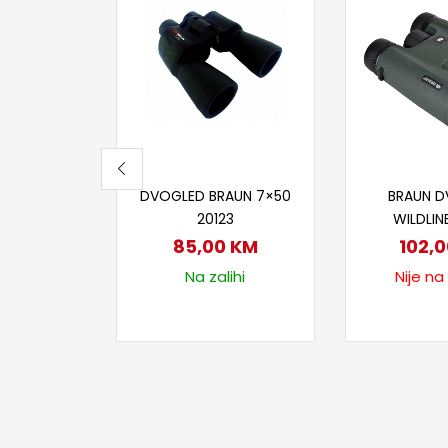
Dodaj u korpu
Proči
DVOGLED BRAUN 7×50
BRAUN 
20123
WILDLIN
85,00
KM
102,
Na zalihi
Nije na