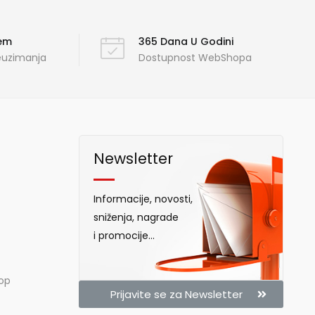
ćem
365 Dana U Godini
reuzimanja
Dostupnost WebShopa
Newsletter
Informacije, novosti,
sniženja, nagrade
i promocije...
hop
Prijavite se za Newsletter