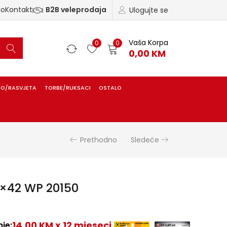
ao
Kontakt
B2B veleprodaja
Ulogujte se
Vaša Korpa
0
0
0,00
KM
IO/RASVJETA
TORBE/RUKSACI
OSTALO
Prethodno
Sledeće
×42 WP 20150
14,00 KM x 12 mjeseci
je: