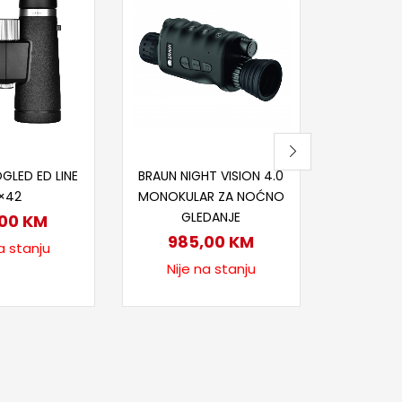
itaj više
Pročitaj više
Pr
GLED ED LINE
BRAUN NIGHT VISION 4.0
BRAU
×42
MONOKULAR ZA NOĆNO
WILD
GLEDANJE
,00
KM
95
985,00
KM
a stanju
Nije
Nije na stanju