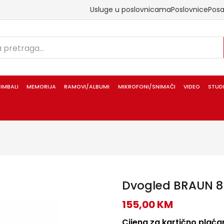
Usluge u poslovnicama
Poslovnice
Pos
IMBALI
MEMORIJA
RAMOVI/ALBUMI
MIKROFONI/SNIMAČI
VIDEO
STUD
Dvogled BRAUN 8
155,00
KM
Cijena za kartično plaćan