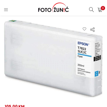
0
105,00
KM