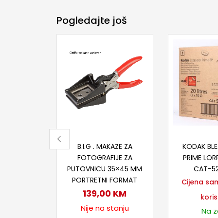
Pogledajte još
Pročitaj više
Proči
B.I.G . MAKAZE ZA
KODAK BLE
FOTOGRAFIJE ZA
PRIME LORR
PUTOVNICU 35×45 MM
CAT-5
PORTRETNI FORMAT
Cijena sa
139,00
KM
koris
Nije na stanju
Na za