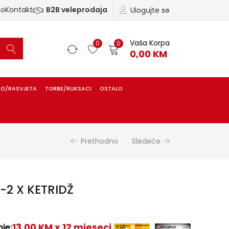
ao
Kontakt
B2B veleprodaja
Ulogujte se
Vaša Korpa
0
0
0,00
KM
IO/RASVJETA
TORBE/RUKSACI
OSTALO
Prethodno
Sledeće
-2 X KETRIDŽ
13,00 KM x 12 mjeseci
je: