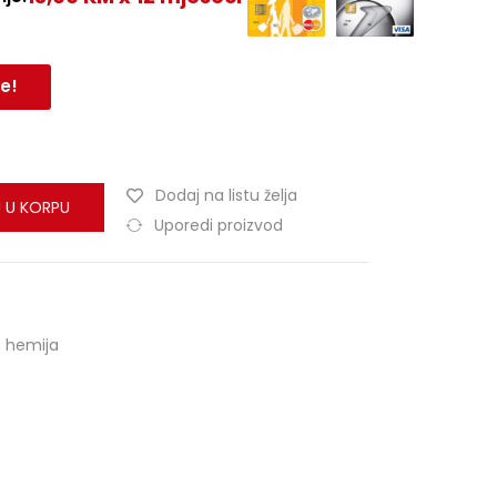
e!
Dodaj na listu želja
 U KORPU
Uporedi proizvod
o hemija