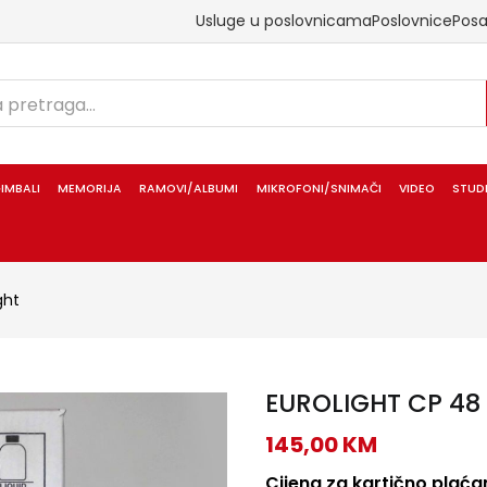
Usluge u poslovnicama
Poslovnice
Pos
IMBALI
MEMORIJA
RAMOVI/ALBUMI
MIKROFONI/SNIMAČI
VIDEO
STUD
ght
EUROLIGHT CP 48 
145,00
KM
Cijena za kartično plaćan