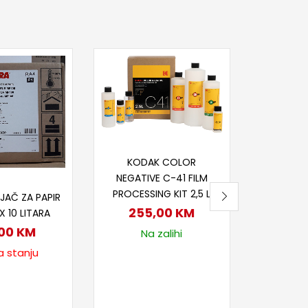
Dod
FUJI HUN
CP48 
17
Na
Dodaj u korpu
KODAK COLOR
NEGATIVE C-41 FILM
itaj više
PROCESSING KIT 2,5 L
JAČ ZA PAPIR
255,00
KM
X 10 LITARA
,00
KM
Na zalihi
a stanju