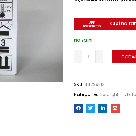
Kupi na rat
Na zalihi
DODAJ
SKU:
442995121
Kategorije:
Eurolight
,
Fot