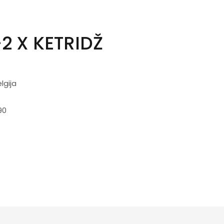
2 X KETRIDŽ
lgija
90