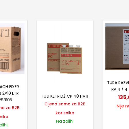
Proč
taj više
TURA RAZVI
ACH FIXER
RA 4 / 4 
Pročitaj više
 2×10 LTR
FUJI KETRIDŽ CP 48 HV II
135
288105
Cijena samo za B2B
Nije n
mo za B2B
korisnike
nike
Na zalihi
lihi