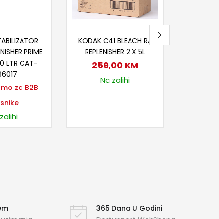
itaj više
Dodaj u korpu
ABILIZATOR
KODAK C41 BLEACH RA
NISHER PRIME
REPLENISHER 2 X 5L
10 LTR CAT-
259,00
KM
66017
Na zalihi
amo za B2B
isnike
zalihi
ćem
365 Dana U Godini