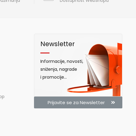
reuzimanja
Dostupnost WebShopa
Newsletter
Informacije, novosti,
sniženja, nagrade
i promocije...
hop
Prijavite se za Newsletter