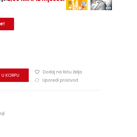
e!
Dodaj na listu želja
 U KORPU
Uporedi proizvod
uji