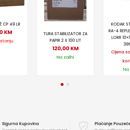
taj više
Proč
Ž CP 49 LR
KODAK ST
Dodaj u korpu
RA-4 REPLE
00
KM
TURA STABILIZATOR ZA
LORR 10×
PAPIR 2 X 100 LIT
 stanju
39
120,00
KM
Cijena s
Na zalihi
kor
Na 
Sigurna Kupovina
Plaćanje Pouze