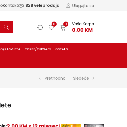
ao
Kontakt
B2B veleprodaja
Ulogujte se
Vaša Korpa
0
0
0,00
KM
IO/RASVJETA
TORBE/RUKSACI
OSTALO
Prethodno
Sledeće
lete
2,00 KM x 12 mjeseci
je: