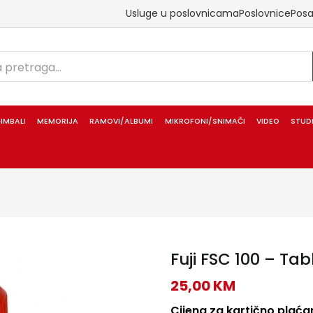
Usluge u poslovnicama
Poslovnice
Pos
IMBALI
MEMORIJA
RAMOVI/ALBUMI
MIKROFONI/SNIMAČI
VIDEO
STUD
Fuji FSC 100 – Tab
25,00
KM
Cijena za kartično plaćan