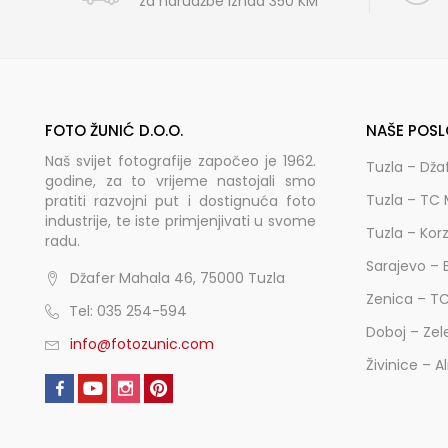
za narudžbe iznad 350 KM
FOTO ŽUNIĆ D.O.O.
NAŠE POSL
Naš svijet fotografije započeo je 1962.
Tuzla – Dža
godine, za to vrijeme nastojali smo
Tuzla – TC 
pratiti razvojni put i dostignuća foto
industrije, te iste primjenjivati u svome
Tuzla – Kor
radu.
Sarajevo – 
Džafer Mahala 46, 75000 Tuzla
Zenica – T
Tel: 035 254-594
Doboj – Zel
info@fotozunic.com
Živinice – A