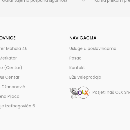
Garantujemo potpunu sigurnost
Kuriru prilikom p
OVNICE
NAVIGACIJA
fer Mahala 46
Usluge u poslovnicama
Merkator
Posao
zo (Centar)
Kontakt
BBI Centar
B2B veleprodaja
C Džananović
Posjeti naš OLX S
ena Pijaca
lije Izetbegovića 6