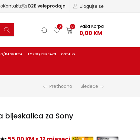
ao
Kontakt
B2B veleprodaja
Ulogujte se
Vaša Korpa
0
0
0,00
KM
IO/RASVJETA
TORBE/RUKSACI
OSTALO
Prethodno
Sledeće
 bljeskalica za Sony
55,00 KM x 12 mjeseci
je: