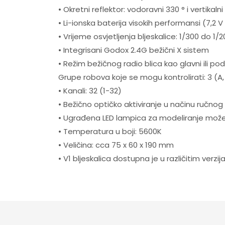
• Okretni reflektor: vodoravni 330 ° i vertikalni
• Li-ionska baterija visokih performansi (7,2 
• Vrijeme osvjetljenja bljeskalice: 1/300 do 1/
• Integrisani Godox 2.4G bežični X sistem
• Režim bežičnog radio blica kao glavni ili po
Grupe robova koje se mogu kontrolirati: 3 (A, 
• Kanali: 32 (1-32)
• Bežično optičko aktiviranje u načinu ručnog b
• Ugrađena LED lampica za modeliranje može 
• Temperatura u boji: 5600K
• Veličina: cca 75 x 60 x 190 mm
• V1 bljeskalica dostupna je u različitim verz