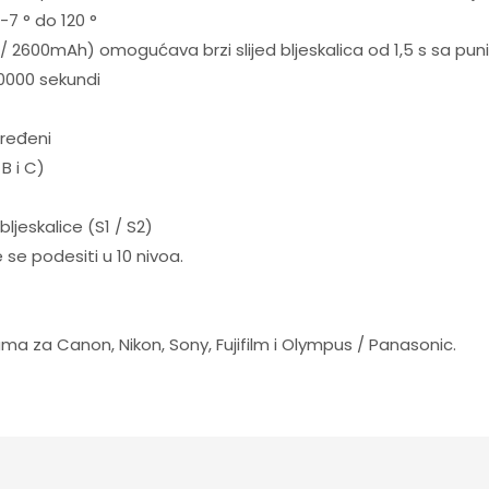
 -7 ° do 120 °
V / 2600mAh) omogućava brzi slijed bljeskalica od 1,5 s sa puni
20000 sekundi
dređeni
B i C)
ljeskalice (S1 / S2)
se podesiti u 10 nivoa.
ijama za Canon, Nikon, Sony, Fujifilm i Olympus / Panasonic.