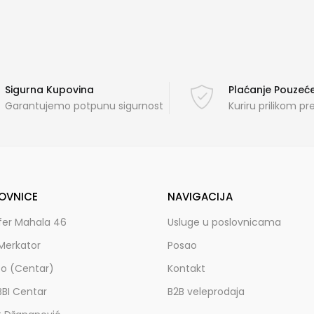
Sigurna Kupovina
Plaćanje Pouze
Garantujemo potpunu sigurnost
Kuriru prilikom p
OVNICE
NAVIGACIJA
fer Mahala 46
Usluge u poslovnicama
Merkator
Posao
zo (Centar)
Kontakt
BBI Centar
B2B veleprodaja