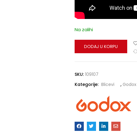
Na zalihi
DODAJ U KORPU
SKU:
109107
Kategorije:
Blicevi
,
Godox