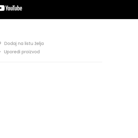
Dodaj na listu želja
Uporedi proizvod