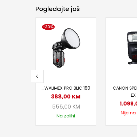
Pogledajte još
-30%
Dodaj u korpu
Proči
…WALIMEX PRO BLIC 180
CANON SPE
EX 
388,00
KM
1.099
555,00
KM
Nije na
Na zalihi