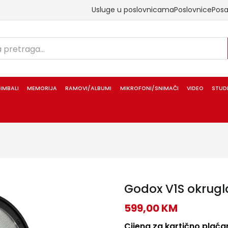
Usluge u poslovnicama
Poslovnice
Pos
IMBALI
MEMORIJA
RAMOVI/ALBUMI
MIKROFONI/SNIMAČI
VIDEO
STUD
Godox V1S okrugla
599,00
KM
Cijena za kartično plaćan