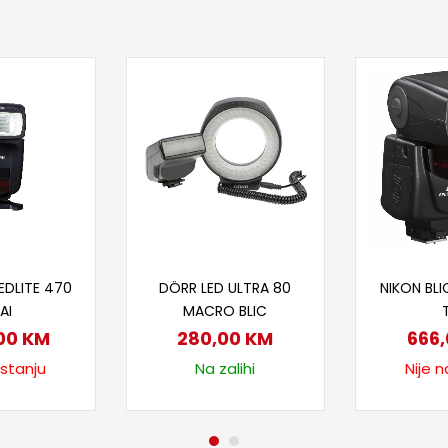
taj više
Dodaj u korpu
Proč
EDLITE 470
DÖRR LED ULTRA 80
NIKON BLI
AI
MACRO BLIC
,00
KM
280,00
KM
666
 stanju
Na zalihi
Nije n