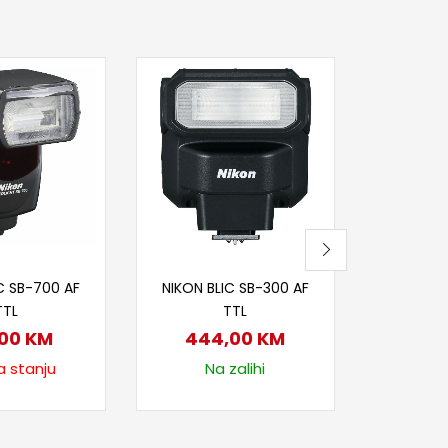
Pr
BLIC GO
Z
44
Nije
itaj više
Dodaj u korpu
C SB-700 AF
NIKON BLIC SB-300 AF
TTL
TTL
,00
KM
444,00
KM
a stanju
Na zalihi