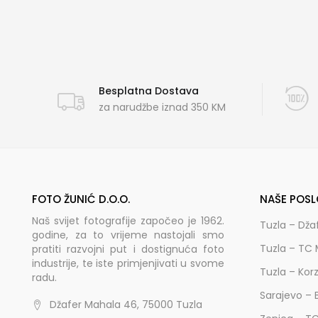
Besplatna Dostava
za narudžbe iznad 350 KM
FOTO ŽUNIĆ D.O.O.
NAŠE POSL
Naš svijet fotografije započeo je 1962.
Tuzla – Dža
godine, za to vrijeme nastojali smo
Tuzla – TC 
pratiti razvojni put i dostignuća foto
industrije, te iste primjenjivati u svome
Tuzla – Kor
radu.
Sarajevo – 
Džafer Mahala 46, 75000 Tuzla