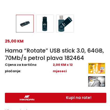
25,00
KM
Hama “Rotate” USB stick 3.0, 64GB,
70Mb/s petrol plava 182464
Cijena za kartično
2,00 KM x 12
plaćanje:
mjeseci
Kupi na rate!