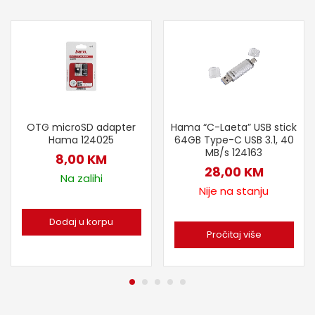
OTG microSD adapter
Hama “C-Laeta” USB stick
Hama 124025
64GB Type-C USB 3.1, 40
MB/s 124163
8,00
KM
28,00
KM
Na zalihi
Nije na stanju
Dodaj u korpu
Pročitaj više