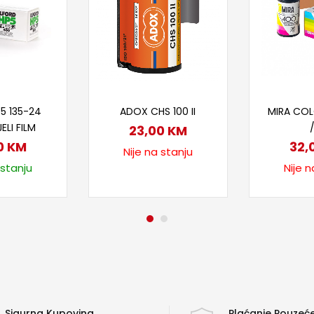
 u korpu
Pročitaj više
Proč
5 135-24
ADOX CHS 100 II
MIRA COL
ELI FILM
23,00
KM
0
KM
32,
Nije na stanju
 stanju
Nije n
Sigurna Kupovina
Plaćanje Pouze