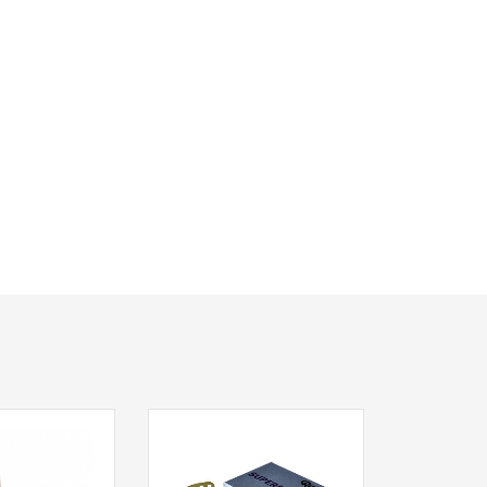
Pr
KODAK U