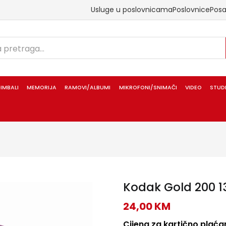
Usluge u poslovnicama
Poslovnice
Pos
IMBALI
MEMORIJA
RAMOVI/ALBUMI
MIKROFONI/SNIMAČI
VIDEO
STUD
Kodak Gold 200 1
24,00
KM
Cijena za kartično plaćan