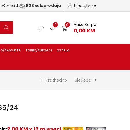
ao
Kontakt
B2B veleprodaja
Ulogujte se
Vaša Korpa
0
0
0,00
KM
IO/RASVJETA
TORBE/RUKSACI
OSTALO
Prethodno
Sledeće
35/24
2,00 KM x 12 mjeseci
je: