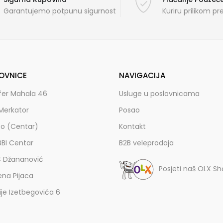
Garantujemo potpunu sigurnost
Kuriru prilikom p
OVNICE
NAVIGACIJA
fer Mahala 46
Usluge u poslovnicama
Merkator
Posao
zo (Centar)
Kontakt
BBI Centar
B2B veleprodaja
C Džananović
Posjeti naš OLX S
ena Pijaca
lije Izetbegovića 6