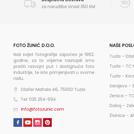
za narudžbe iznad 350 KM
FOTO ŽUNIĆ D.O.O.
NAŠE POSL
Naš svijet fotografije započeo je 1962.
Tuzla – Dža
godine, za to vrijeme nastojali smo
Tuzla – TC 
pratiti razvojni put i dostignuća foto
industrije, te iste primjenjivati u svome
Tuzla – Kor
radu.
Sarajevo – 
Džafer Mahala 46, 75000 Tuzla
Zenica – T
Tel: 035 254-594
Doboj – Zel
info@fotozunic.com
Živinice – A