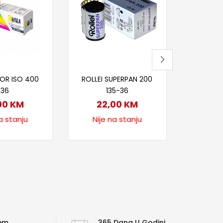
135/36
90
Nije
itaj više
Pročitaj više
OR ISO 400
ROLLEI SUPERPAN 200
/36
135-36
00
KM
22,00
KM
a stanju
Nije na stanju
ćem
365 Dana U Godini