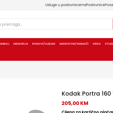
Usluge u poslovnicama
Poslovnice
Pos
IMBALI
MEMORIJA
RAMOVI/ALBUMI
MIKROFONI/SNIMAČI
VIDEO
STUD
Kodak Portra 160 
205,00
KM
Cijena za kartično plaćan