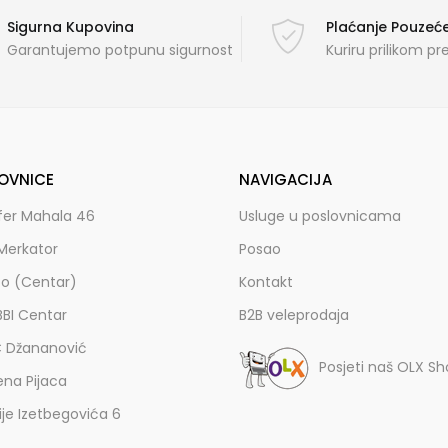
Sigurna Kupovina
Plaćanje Pouze
Garantujemo potpunu sigurnost
Kuriru prilikom p
OVNICE
NAVIGACIJA
fer Mahala 46
Usluge u poslovnicama
Merkator
Posao
zo (Centar)
Kontakt
BBI Centar
B2B veleprodaja
C Džananović
Posjeti naš OLX S
ena Pijaca
lije Izetbegovića 6