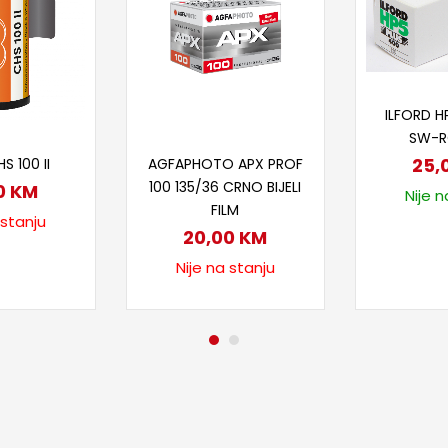
Doda
ILFORD HP
SW-R
taj više
Pročitaj više
25,
 100 II
AGFAPHOTO APX PROF
100 135/36 CRNO BIJELI
0
KM
Nije n
FILM
 stanju
20,00
KM
Nije na stanju