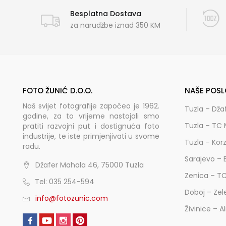
Besplatna Dostava
za narudžbe iznad 350 KM
FOTO ŽUNIĆ D.O.O.
NAŠE POSL
Naš svijet fotografije započeo je 1962.
Tuzla – Dža
godine, za to vrijeme nastojali smo
Tuzla – TC 
pratiti razvojni put i dostignuća foto
industrije, te iste primjenjivati u svome
Tuzla – Kor
radu.
Sarajevo – 
Džafer Mahala 46, 75000 Tuzla
Zenica – T
Tel: 035 254-594
Doboj – Zel
info@fotozunic.com
Živinice – A