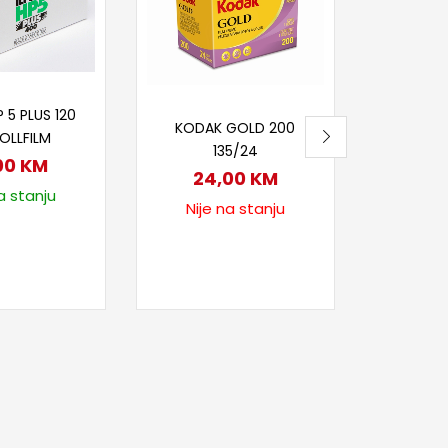
40
27
Nije
j u korpu
Pročitaj više
 5 PLUS 120
KODAK GOLD 200
OLLFILM
135/24
00
KM
24,00
KM
a stanju
Nije na stanju