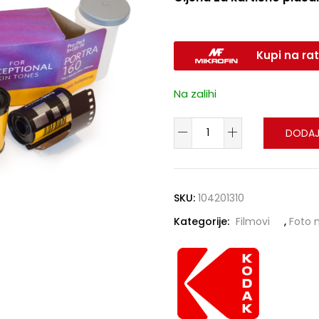
Kupi na rat
Na zalihi
DODAJ
SKU:
104201310
Kategorije:
Filmovi
,
Foto m