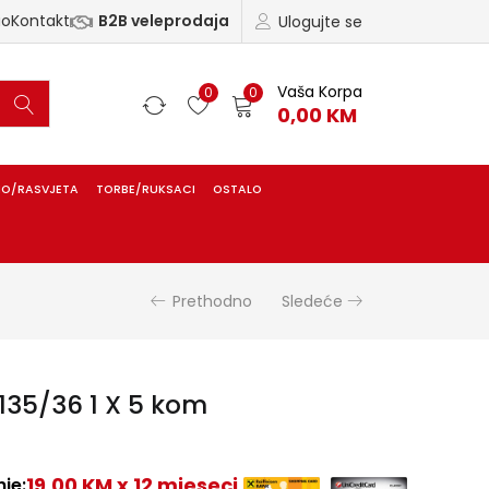
ao
Kontakt
B2B veleprodaja
Ulogujte se
Vaša Korpa
0
0
0,00
KM
IO/RASVJETA
TORBE/RUKSACI
OSTALO
Prethodno
Sledeće
135/36 1 X 5 kom
19,00 KM x 12 mjeseci
je: