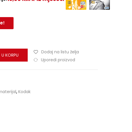
e!
Dodaj na listu želja
 U KORPU
Uporedi proizvod
aterijal
,
Kodak