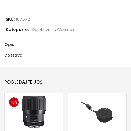
SKU:
107672
Kategorije:
Objektivi
,
Walimex
Opis
Dostava
POGLEDAJTE JOŠ
-5%