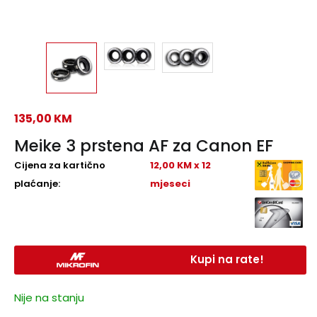
135,00
KM
Meike 3 prstena AF za Canon EF
Cijena za kartično
12,00 KM x 12
plaćanje:
mjeseci
Kupi na rate!
Nije na stanju