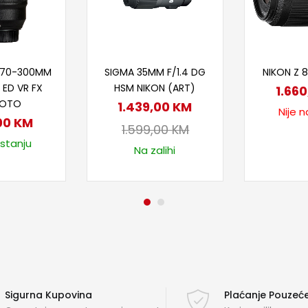
 u korpu
Dodaj u korpu
Proč
P 70-300MM
SIGMA 35MM F/1.4 DG
NIKON Z 8
 ED VR FX
HSM NIKON (ART)
1.66
FOTO
1.439,00
KM
Nije n
,00
KM
1.599,00
KM
 stanju
Na zalihi
Sigurna Kupovina
Plaćanje Pouze