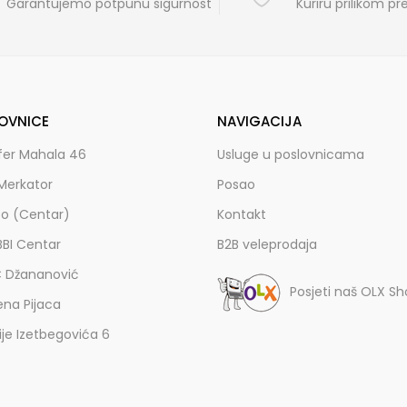
Garantujemo potpunu sigurnost
Kuriru prilikom p
OVNICE
NAVIGACIJA
fer Mahala 46
Usluge u poslovnicama
Merkator
Posao
zo (Centar)
Kontakt
BBI Centar
B2B veleprodaja
C Džananović
Posjeti naš OLX S
ena Pijaca
lije Izetbegovića 6