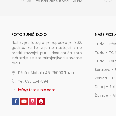
za narudžbe iznad 350 KM
FOTO ŽUNIĆ D.O.O.
NAŠE POSL
Naš svijet fotografije započeo je 1962.
Tuzla – Dža
godine, za to vrijeme nastojali smo
Tuzla – TC 
pratiti razvojni put i dostignuća foto
industrije, te iste primjenjivati u svome
Tuzla – Kor
radu.
Sarajevo – 
Džafer Mahala 46, 75000 Tuzla
Zenica – T
Tel: 035 254-594
Doboj – Zel
info@fotozunic.com
Živinice – A