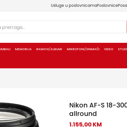
Usluge u poslovnicama
Poslovnice
Pos
IMBALI
MEMORIJA
RAMOVI/ALBUMI
MIKROFONI/SNIMAČI
VIDEO
STUD
Nikon AF-S 18-30
allround
1.155,00
KM