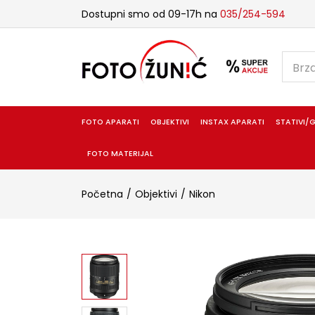
Dostupni smo od 09-17h na
035/254-594
FOTO APARATI
OBJEKTIVI
INSTAX APARATI
STATIVI/G
FOTO MATERIJAL
Početna
Objektivi
Nikon