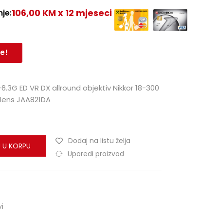
106,00 KM x 12 mjeseci
je:
e!
.3G ED VR DX allround objektiv Nikkor 18-300
 lens JAA821DA
Dodaj na listu želja
 U KORPU
Uporedi proizvod
vi