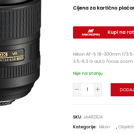
Cijena za kartično plaćan
Kupi na rat
Nikon AF-S 18-300mm f/3.5-6
3.5-6.3 G auto focus zoom
Nije na stanju
DODAJ
SKU:
JAA821DA
Kategorije:
Nikon
,
Objekti