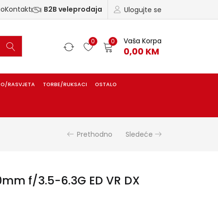
ao
Kontakt
B2B veleprodaja
Ulogujte se
Vaša Korpa
0
0
0,00
KM
IO/RASVJETA
TORBE/RUKSACI
OSTALO
Prethodno
Sledeće
0mm f/3.5-6.3G ED VR DX