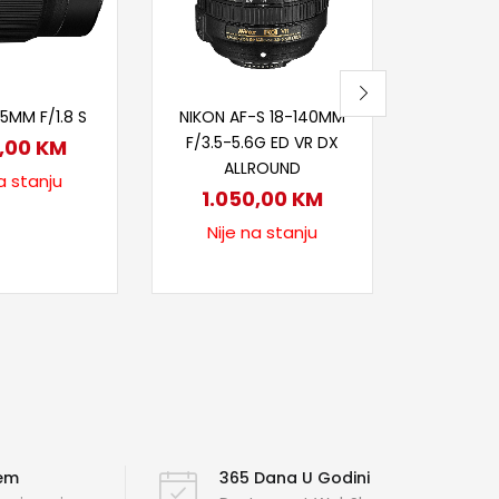
2.9
3.2
Na
itaj više
Pročitaj više
5MM F/1.8 S
NIKON AF-S 18-140MM
F/3.5-5.6G ED VR DX
0,00
KM
ALLROUND
a stanju
1.050,00
KM
Nije na stanju
ćem
365 Dana U Godini