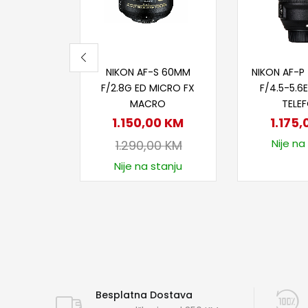
Dodaj u korpu
Dodaj
NIKON AF-S 60MM
NIKON AF-
F/2.8G ED MICRO FX
F/4.5-5.6E
MACRO
TELE
1.150,00
KM
1.175
Nije na
1.290,00
KM
Nije na stanju
Besplatna Dostava