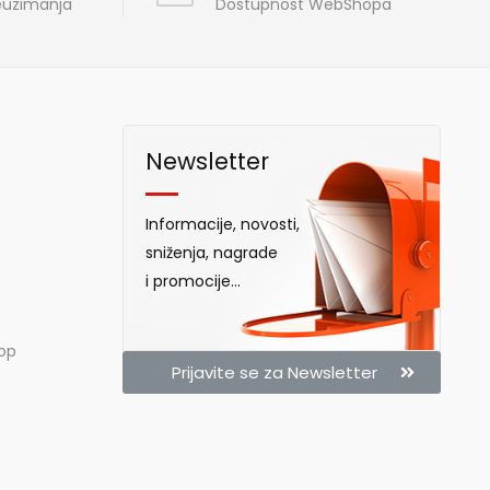
reuzimanja
Dostupnost WebShopa
Newsletter
Informacije, novosti,
sniženja, nagrade
i promocije...
hop
Prijavite se za Newsletter