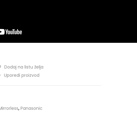
Dodaj na listu želja
Uporedi proizvod
Mirrorless
,
Panasonic