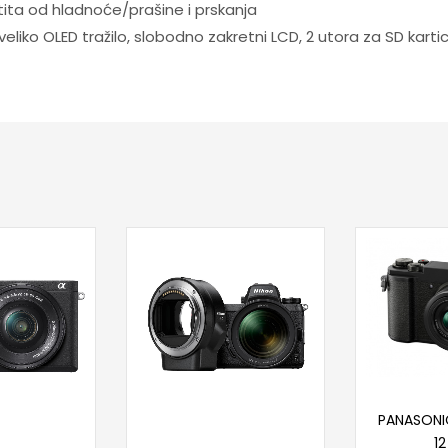
tita od hladnoće/prašine i prskanja
 veliko OLED tražilo, slobodno zakretni LCD, 2 utora za SD karti
Doda
PANASONI
 u korpu
Dodaj u korpu
12