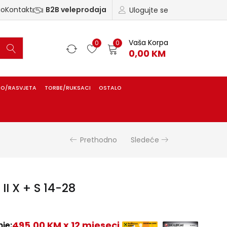
ao
Kontakt
B2B veleprodaja
Ulogujte se
Vaša Korpa
0
0
0,00
KM
IO/RASVJETA
TORBE/RUKSACI
OSTALO
Prethodno
Sledeće
I X + S 14-28
495,00 KM x 12 mjeseci
je: