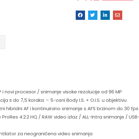
P i novi procesor / snimanje visoke rezolucije od 96 MP
cija s do 7,5 koraka: – 5-osni Body I.S. + O.I.S. u objektivu
i hibridni AF i kontinuirano snimanje s AFS brzinom do 30 fps
 ProRes 4:2:2 HQ / RAW video izlaz / ALL-Intra snimanje / US
ntilator za neograničena video snimanja