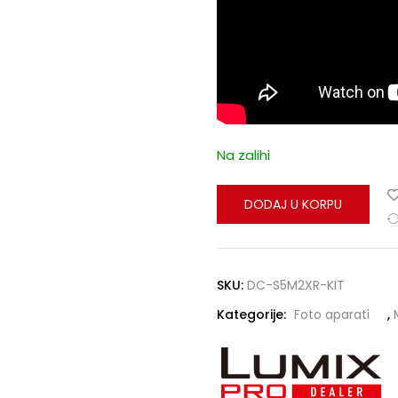
Na zalihi
DODAJ U KORPU
SKU:
DC-S5M2XR-KIT
Kategorije:
Foto aparati
,