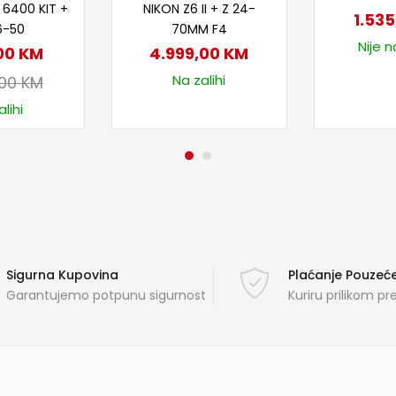
 6400 KIT +
NIKON Z6 II + Z 24-
1.53
6-50
70MM F4
Nije n
,00
KM
4.999,00
KM
Na zalihi
,00
KM
lihi
Sigurna Kupovina
Plaćanje Pouze
Garantujemo potpunu sigurnost
Kuriru prilikom p