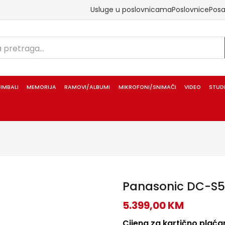
Usluge u poslovnicama
Poslovnice
Pos
IMBALI
MEMORIJA
RAMOVI/ALBUMI
MIKROFONI/SNIMAČI
VIDEO
STUD
Panasonic DC-S5 I
5.399,00
KM
Cijena za kartično plaćan