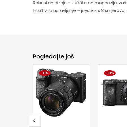
Robustan dizajn – kućište od magnezija, zaš
Intuitivno upravljanje – joystick s 8 smjerova,
Pogledajte još
-8%
-13%
Dodaj u korpu
Dodaj