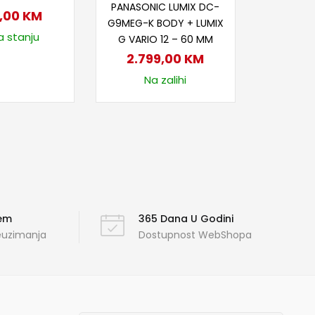
PANASONIC LUMIX DC-
5,00
KM
G9MEG-K BODY + LUMIX
a stanju
G VARIO 12 – 60 MM
2.799,00
KM
Na zalihi
ćem
365 Dana U Godini
reuzimanja
Dostupnost WebShopa