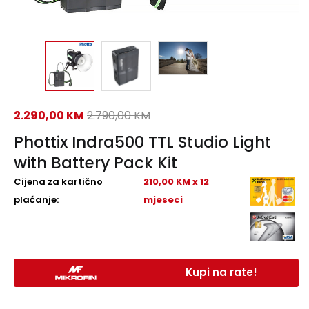
2.290,00
KM
2.790,00
KM
Phottix Indra500 TTL Studio Light
with Battery Pack Kit
Cijena za kartično
210,00 KM x 12
plaćanje:
mjeseci
Kupi na rate!