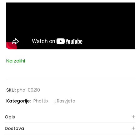
Na zalihi
SKU:
pho-00210
Kategorije:
Phottix
,
Rasvjeta
Opis
Dostava