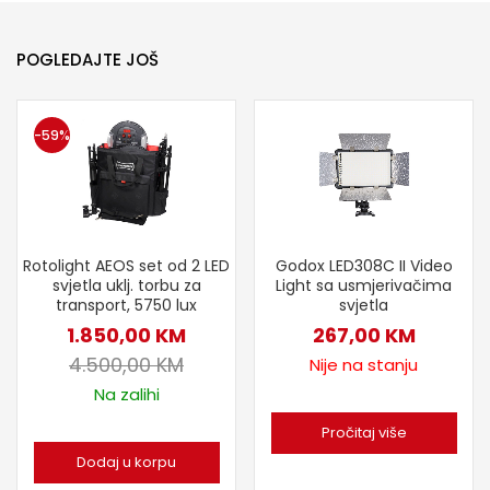
POGLEDAJTE JOŠ
-59%
Rotolight AEOS set od 2 LED
Godox LED308C II Video
svjetla uklj. torbu za
Light sa usmjerivačima
transport, 5750 lux
svjetla
1.850,00
KM
267,00
KM
4.500,00
KM
Nije na stanju
Na zalihi
Pročitaj više
Dodaj u korpu