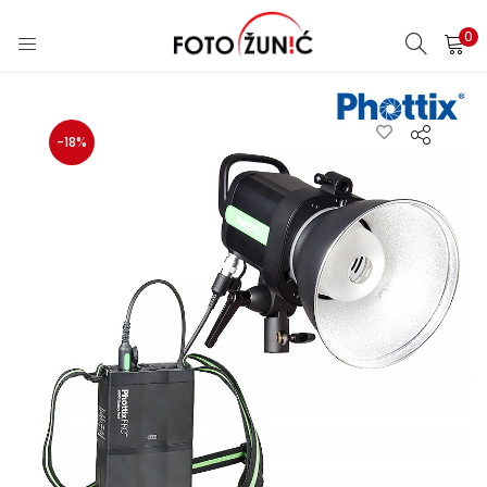
0
-18%