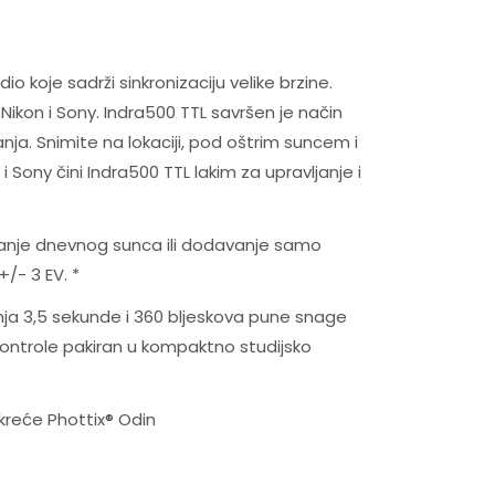
 koje sadrži sinkronizaciju velike brzine.
ikon i Sony. Indra500 TTL savršen je način
ja. Snimite na lokaciji, pod oštrim suncem i
 Sony čini Indra500 TTL lakim za upravljanje i
anje dnevnog sunca ili dodavanje samo
/- 3 EV. *
enja 3,5 sekunde i 360 bljeskova pune snage
kontrole pakiran u kompaktno studijsko
okreće Phottix® Odin