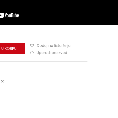
Dodaj na listu želja
 U KORPU
Uporedi proizvod
eta