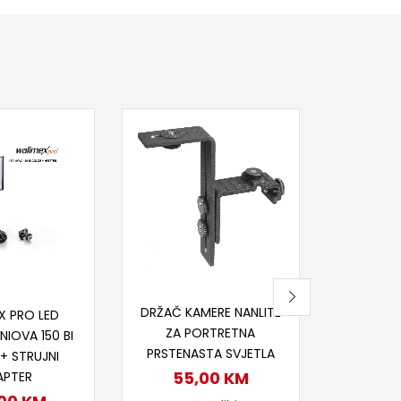
-10%
Dod
WALIMEX 
160 DA
SET OD 
STATI
DA
UPR
71
Dodaj u korpu
j u korpu
DRŽAČ KAMERE NANLITE
X PRO LED
79
ZA PORTRETNA
NIOVA 150 BI
Na
PRSTENASTA SVJETLA
+ STRUJNI
55,00
KM
APTER