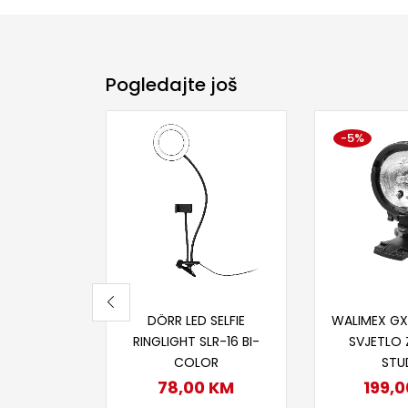
Pogledajte još
-5%
Dodaj u korpu
Dodaj
DÖRR LED SELFIE
WALIMEX GX
RINGLIGHT SLR-16 BI-
SVJETLO
COLOR
STU
78,00
KM
199,