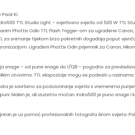
y Pack Ki
a500 TTL Studio Light – svjetlosno svjetlo od 500 W TTL Studio
vanim Phottix Odin TTL Flash Trigger-om za ugrađene Canon, N
TTL za snimanje tijekom brzo pokretnih događaja poput vjenčan
kronizacijom. Ugrađeni Phottix Odin prijemnik za Canon, Nikon i
nja snage – od pune snage do 1/128 – pogodno za prevladav
elikim otvorima. TTL ekspozicije mogu se podesiti u razinama +
 Indra je savršeno za pozicioniranje svjetla s vremenima punj
puni. Malen je, ali izuzetno moćan. Indra500 je puno snage i 
zajniran je uz pomoć profesionalnih fotografa širom svijeta. P