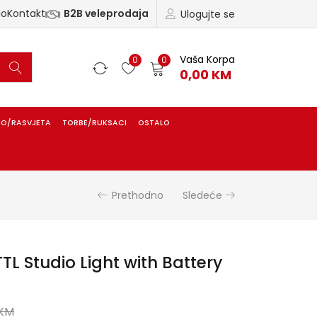
ao
Kontakt
B2B veleprodaja
Ulogujte se
Vaša Korpa
0
0
0,00
KM
IO/RASVJETA
TORBE/RUKSACI
OSTALO
Prethodno
Sledeće
TL Studio Light with Battery
KM