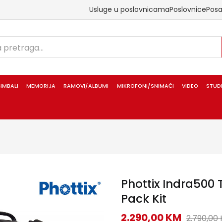
Usluge u poslovnicama
Poslovnice
Pos
IMBALI
MEMORIJA
RAMOVI/ALBUMI
MIKROFONI/SNIMAČI
VIDEO
STUD
Phottix Indra500 T
Pack Kit
2.290,00
KM
2.790,00