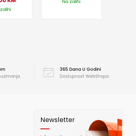
,00
KM
Na zalihi
zalihi
ćem
365 Dana U Godini
reuzimanja
Dostupnost WebShopa
Newsletter