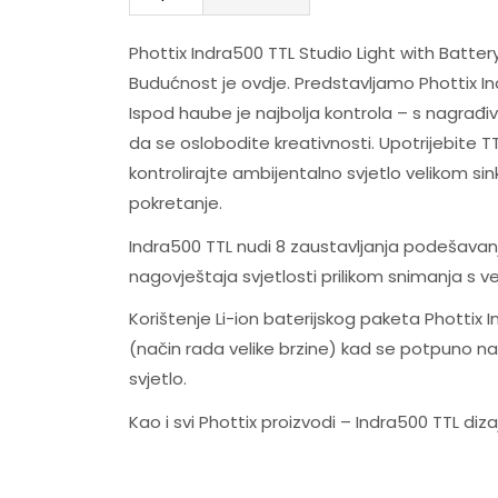
Phottix Indra500 TTL Studio Light with Batter
Budućnost je ovdje. Predstavljamo Phottix Indr
Ispod haube je najbolja kontrola – s nagrađi
da se oslobodite kreativnosti. Upotrijebite 
kontrolirajte ambijentalno svjetlo velikom sin
pokretanje.
Indra500 TTL nudi 8 zaustavljanja podešava
nagovještaja svjetlosti prilikom snimanja s v
Korištenje Li-ion baterijskog paketa Phottix
(način rada velike brzine) kad se potpuno na
svjetlo.
Kao i svi Phottix proizvodi – Indra500 TTL di