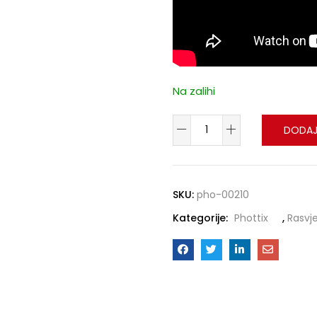
Na zalihi
DODAJ
SKU:
pho-00210
Kategorije:
Phottix
,
Rasvj