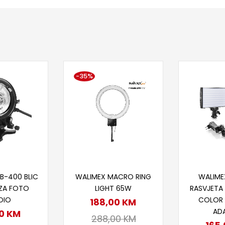
-35%
 u korpu
Dodaj u korpu
Doda
B-400 BLIC
WALIMEX MACRO RING
WALIME
 ZA FOTO
LIGHT 65W
RASVJETA 
DIO
COLOR 
188,00
KM
AD
00
KM
288,00
KM