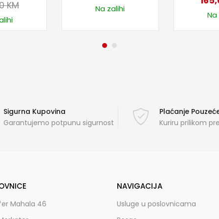
165
00
KM
Na zalihi
Na 
lihi
Sigurna Kupovina
Plaćanje Pouze
Garantujemo potpunu sigurnost
Kuriru prilikom p
OVNICE
NAVIGACIJA
fer Mahala 46
Usluge u poslovnicama