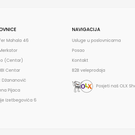
OVNICE
NAVIGACIJA
fer Mahala 46
Usluge u poslovnicama
Merkator
Posao
zo (Centar)
Kontakt
BBI Centar
B2B veleprodaja
C Džananović
Posjeti naš OLX S
ena Pijaca
lije Izetbegovića 6