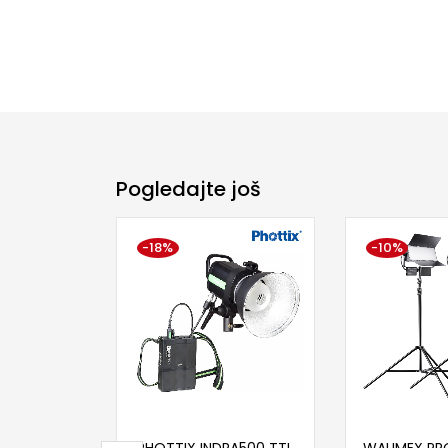
Pogledajte još
-18%
-10%
Dodaj u korpu
Dodaj