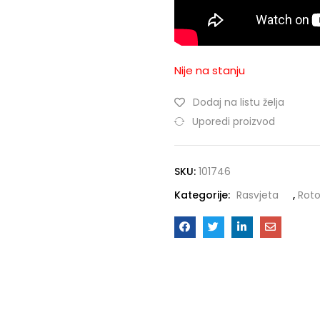
Nije na stanju
Dodaj na listu želja
Uporedi proizvod
SKU:
101746
Kategorije:
Rasvjeta
,
Roto