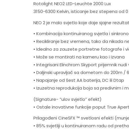
Rotolight NEO2 LED-Leuchte 2000 Lux
3150-6300 Kelvin, isticanje bez stepena od 0 d
NEO 2 je malo svjetlo koje daje sjajne rezulta
• Kombinacija kontinuiranog svjetla i sinkrono
• Recikliranje bez vremena, tako da nikada ne
• Idealno za zauzete portretne fotografe i vi
• Može se montirati na kameru kao i izvana
• Integrisani Elinchrom Skyport prijemnik nu
• Daljinski upravljač sa dometom do 200m / 65
• Napajanje od šest AA baterija, DC ili Dtap
• Izuzetna reprodukcija boja sa predivnim i 
(Signature- “ulov svjetlo” efekt)
• Ostale inovativne funkcije poput True Aper
Prilagođeni CineSFX ™ svetlosni efekti (munje, 
• 85% svjetliji u kontinuiranom radu od pretho