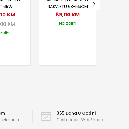
MACRO RING
WALIMEX TELESKOP ZA
HT 65W
RASVJETU 63-163CM
,00
KM
89,00
KM
Na zalihi
,00
KM
zalihi
ćem
365 Dana U Godini
reuzimanja
Dostupnost WebShopa