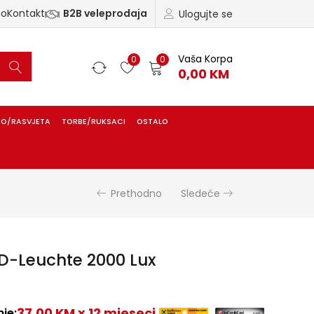
ao
Kontakt
B2B veleprodaja
Ulogujte se
Vaša Korpa
0
0
0,00
KM
IO/RASVJETA
TORBE/RUKSACI
OSTALO
Prethodno
Sledeće
ED-Leuchte 2000 Lux
37,00 KM x 12 mjeseci
je: