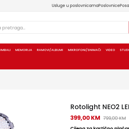
Usluge u poslovnicama
Poslovnice
Pos
IMBALI
MEMORIJA
RAMOVI/ALBUMI
MIKROFONI/SNIMAČI
VIDEO
STUD
Rotolight NEO2 L
399,00
KM
799,00
KM
Cijena za kartično plaćan