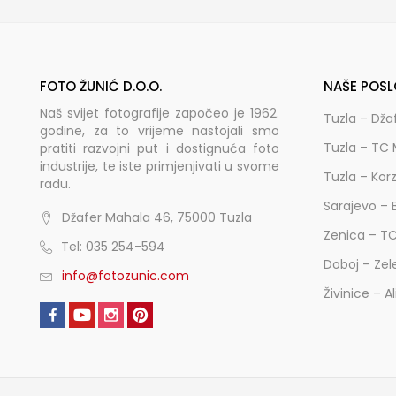
FOTO ŽUNIĆ D.O.O.
NAŠE POSL
Naš svijet fotografije započeo je 1962.
Tuzla – Dža
godine, za to vrijeme nastojali smo
Tuzla – TC 
pratiti razvojni put i dostignuća foto
industrije, te iste primjenjivati u svome
Tuzla – Kor
radu.
Sarajevo – 
Džafer Mahala 46, 75000 Tuzla
Zenica – T
Tel: 035 254-594
Doboj – Zel
info@fotozunic.com
Živinice – A