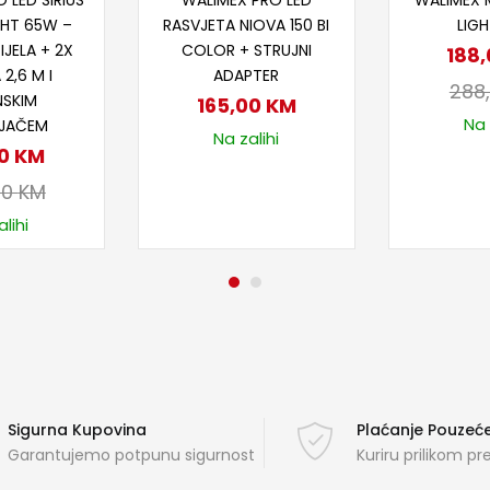
 LED SIRIUS
WALIMEX PRO LED
WALIMEX 
GHT 65W –
RASVJETA NIOVA 150 BI
LIG
IJELA + 2X
COLOR + STRUJNI
188
2,6 M I
ADAPTER
288
NSKIM
165,00
KM
Na 
LJAČEM
Na zalihi
00
KM
00
KM
lihi
Sigurna Kupovina
Plaćanje Pouze
Garantujemo potpunu sigurnost
Kuriru prilikom p