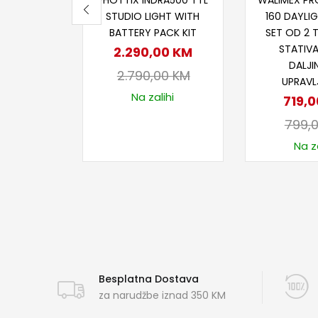
PHOTTIX INDRA500 TTL
WALIMEX PRO
STUDIO LIGHT WITH
160 DAYLI
BATTERY PACK KIT
SET OD 2 T
STATIVA 
2.290,00
KM
DALJI
2.790,00
KM
UPRAV
Na zalihi
719,
799,
Na za
Besplatna Dostava
za narudžbe iznad 350 KM