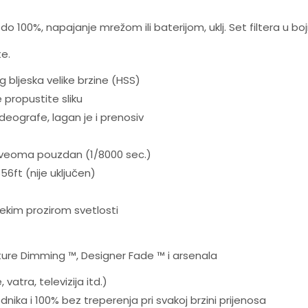
o 100%, napajanje mrežom ili baterijom, uklj. Set filtera u boj
te.
g bljeska velike brzine (HSS)
 propustite sliku
deografe, lagan je i prenosiv
di veoma pouzdan (1/8000 sec.)
6ft (nije uključen)
mekim prozirom svetlosti
ture Dimming ™, Designer Fade ™ i arsenala
vatra, televizija itd.)
dnika i 100% bez treperenja pri svakoj brzini prijenosa