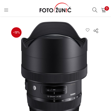
0
-13%