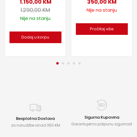
1.150,00
KM
350,00
KM
1.290,00
KM
Nije na stanju
Nije na stanju
Pročitaj više
Dodaj u korpu
Sigurna Kupovina
Besplatna Dostava
Garantujemo potpunu sigurnost
za narudžbe iznad 350 KM