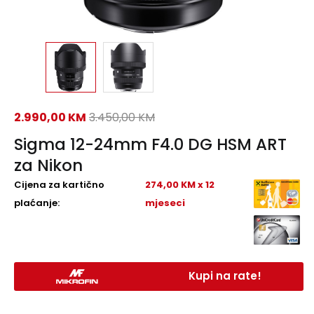
2.990,00
KM
3.450,00
KM
Sigma 12-24mm F4.0 DG HSM ART
za Nikon
Cijena za kartično
274,00 KM x 12
plaćanje:
mjeseci
Kupi na rate!