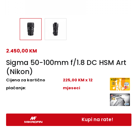
2.450,00
KM
Sigma 50-100mm f/1.8 DC HSM Art
(Nikon)
Cijena za kartično
225,00 KM x 12
plaćanje:
mjeseci
Kupi na rate!