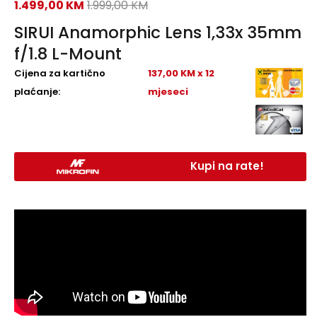
1.499,00
KM
1.999,00
KM
SIRUI Anamorphic Lens 1,33x 35mm
f/1.8 L-Mount
Cijena za kartično
137,00 KM x 12
plaćanje:
mjeseci
Kupi na rate!