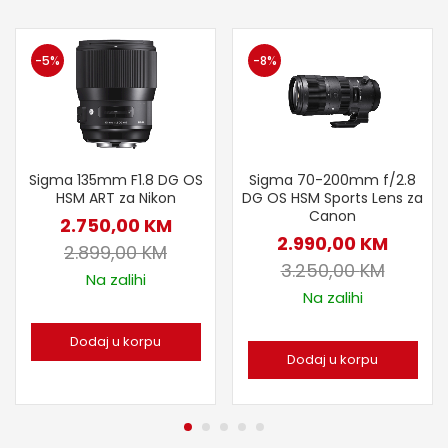
-5%
-8%
Sigma 135mm F1.8 DG OS
Sigma 70-200mm f/2.8
HSM ART za Nikon
DG OS HSM Sports Lens za
Canon
2.750,00
KM
2.990,00
KM
2.899,00
KM
3.250,00
KM
Na zalihi
Na zalihi
Dodaj u korpu
Dodaj u korpu