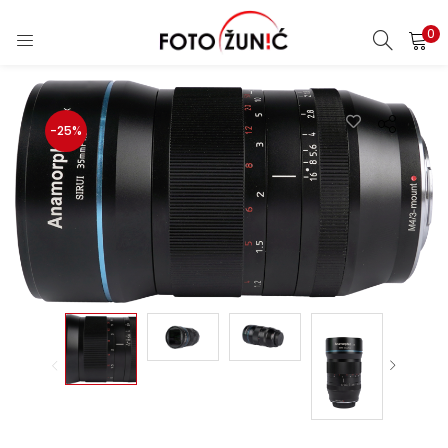
0
-25%