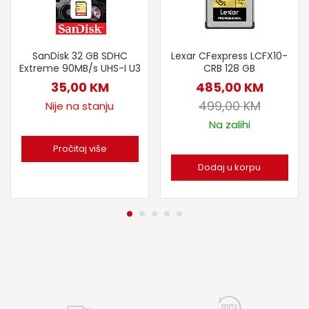
SanDisk 32 GB SDHC
Lexar CFexpress LCFX10-
Extreme 90MB/s UHS-I U3
CRB 128 GB
35,00
KM
485,00
KM
499,00
KM
Nije na stanju
Na zalihi
Pročitaj više
Dodaj u korpu