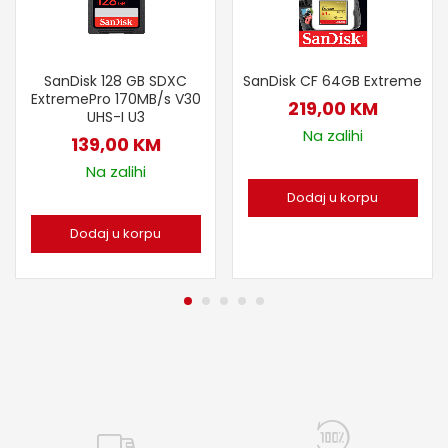
SanDisk 128 GB SDXC
SanDisk CF 64GB Extreme
ExtremePro 170MB/s V30
219,00
KM
UHS-I U3
Na zalihi
139,00
KM
Na zalihi
Dodaj u korpu
Dodaj u korpu