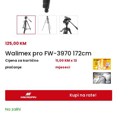
125,00
KM
Walimex pro FW-3970 172cm
Cijena za kartično
11,00 KM x 12
plaćanje:
mjeseci
Kupi na rate!
Na zalihi