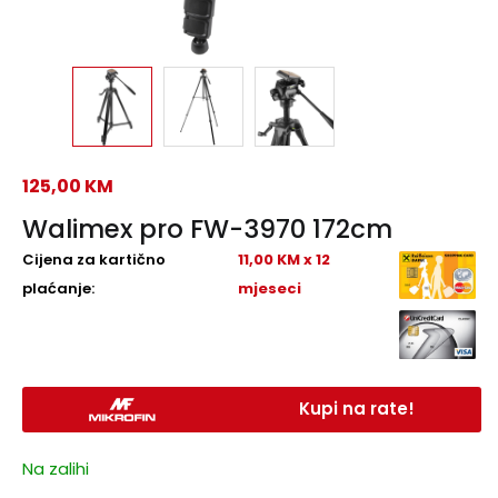
125,00
KM
Walimex pro FW-3970 172cm
Cijena za kartično
11,00 KM x 12
plaćanje:
mjeseci
Kupi na rate!
Na zalihi