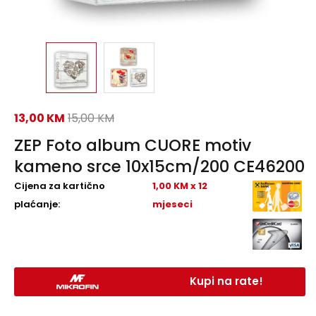
13,00
KM
15,00
KM
ZEP Foto album CUORE motiv
kameno srce 10x15cm/200 CE46200
Cijena za kartično
1,00 KM x 12
plaćanje:
mjeseci
Kupi na rate!