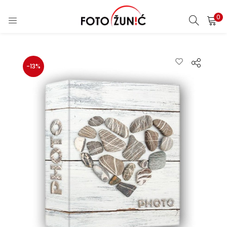
0
-13%