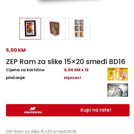
5,00
KM
ZEP Ram za slike 15×20 smeđi BD16
Cijena za kartično
0,00 KM x 12
plaćanje:
mjeseci
Kupi na rate!
ZEP Ram za slike 15×20 smeđi BD16