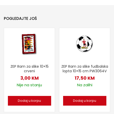
POGLEDAJTE JOŠ
ZEP Ram za slike 10×15
ZEP Ram za slike fudbalska
crveni
lopta 10×15 cm PW3064V
3,00
KM
17,50
KM
Nije na stanju
Na zalihi
Dodaj u korpu
Dodaj u korpu