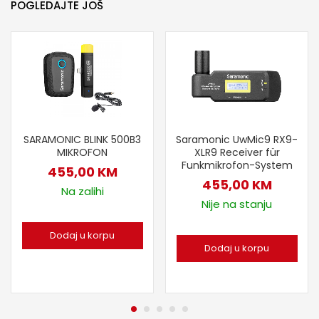
POGLEDAJTE JOŠ
Saramonic UwMic9 RX9-
SARAMONIC BLINK 500B3
XLR9 Receiver für
MIKROFON
Funkmikrofon-System
455,00
KM
455,00
KM
Na zalihi
Nije na stanju
Dodaj u korpu
Dodaj u korpu