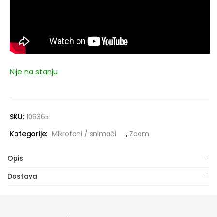
Nije na stanju
SKU:
106365
Kategorije:
Mikrofoni / snimači
,
Zoom
Opis
Dostava