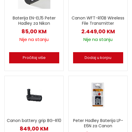
Baterija EN-EL15 Peter
Canon WFT-R10B Wireless
Hadley za Nikon
File Transmitter
85,00
KM
2.449,00
KM
Nije na stanju
Nije na stanju
Pročitaj više
Dodaj u korpu
Canon battery grip BG-R10
Peter Hadley Baterija LP-
E6N za Canon
849,00
KM