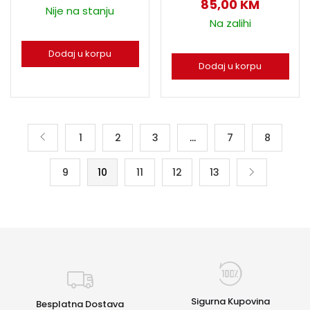
85,00
KM
Nije na stanju
Na zalihi
Dodaj u korpu
Dodaj u korpu
1
2
3
…
7
8
9
10
11
12
13
Sigurna Kupovina
Besplatna Dostava