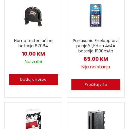
Hama tester jačine
Panasonic Eneloop brzi
baterija 87084
punjač 1,5H sa 4xAA
baterije 1900mAh
10,00
KM
85,00
KM
Na zalihi
Nije na stanju
Dodaj u korpu
Pročitaj više