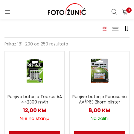
0
Prikaz 181–200 od 250 rezultata
Punjive baterije Tecxus AA
Punjive baterije Panasonic
4×2300 mAh
AA/P6E 2kom blister
12,00
KM
8,00
KM
Nije na stanju
Na zalihi