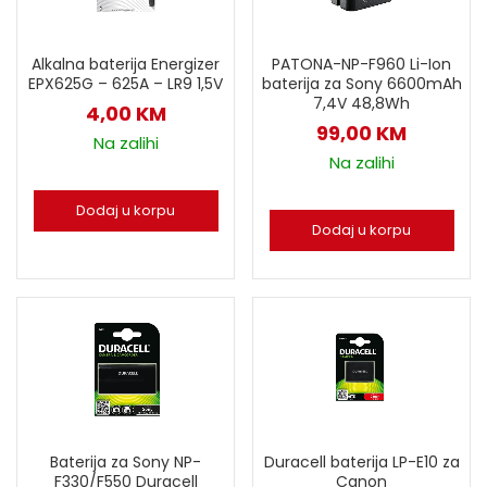
Alkalna baterija Energizer
PATONA-NP-F960 Li-Ion
EPX625G – 625A – LR9 1,5V
baterija za Sony 6600mAh
7,4V 48,8Wh
4,00
KM
99,00
KM
Na zalihi
Na zalihi
Dodaj u korpu
Dodaj u korpu
Baterija za Sony NP-
Duracell baterija LP-E10 za
F330/F550 Duracell
Canon