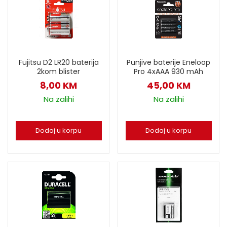
Fujitsu D2 LR20 baterija
Punjive baterije Eneloop
2kom blister
Pro 4xAAA 930 mAh
8,00
KM
45,00
KM
Na zalihi
Na zalihi
Dodaj u korpu
Dodaj u korpu