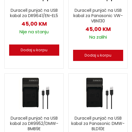
Duracell punjač na USB
Duracell punjač na USB
kabal za DR9641/EN-EL5
kabal za Panasonic VW-
VBN130
45,00
KM
45,00
KM
Nije na stanju
Na zalihi
Dodaj u korpu
Dodaj u korpu
Duracell punjač na USB
Duracell punjač na USB
kabal za DR9952/DMW-
kabal za Panasonic DMW-
BMB9E
BLD10E