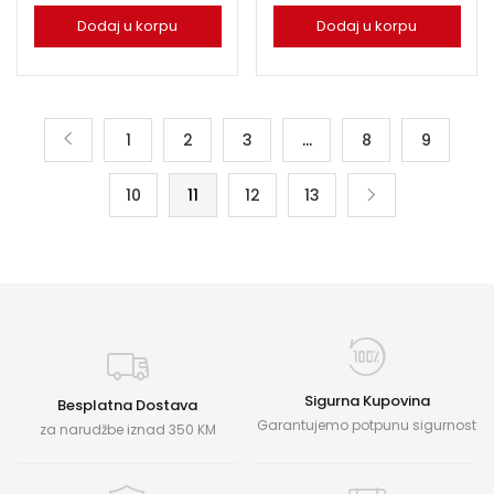
Dodaj u korpu
Dodaj u korpu
1
2
3
…
8
9
10
11
12
13
Sigurna Kupovina
Besplatna Dostava
Garantujemo potpunu sigurnost
za narudžbe iznad 350 KM