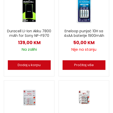
Duracell Li-Ion Akku 7800
Eneloop punjač 10H sa
mAh for Sony NP-F970
4xAA baterije 1900mAh
139,00
KM
50,00
KM
Na zalihi
Nije na stanju
Dodaj u korpu
Pročitaj više