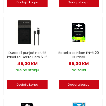
Dodaj u korpu
Dodaj u korpu
Duracell punjač na USB
Baterija za Nikon EN-EL20
kabal za GoPro Hero 5 i 6
Duracell
45,00
KM
85,00
KM
Nije na stanju
Na zalihi
Dodaj u korpu
Dodaj u korpu