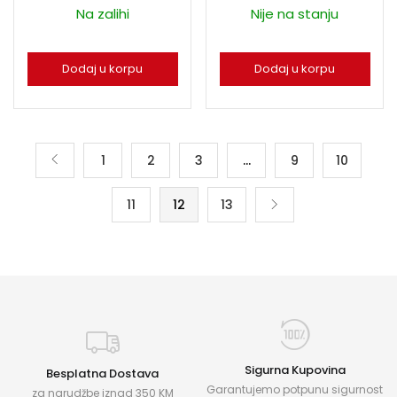
Na zalihi
Nije na stanju
Dodaj u korpu
Dodaj u korpu
1
2
3
…
9
10
11
12
13
Sigurna Kupovina
Besplatna Dostava
Garantujemo potpunu sigurnost
za narudžbe iznad 350 KM