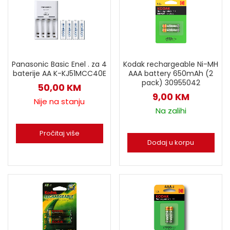
Panasonic Basic Enel . za 4
Kodak rechargeable Ni-MH
baterije AA K-KJ51MCC40E
AAA battery 650mAh (2
pack) 30955042
50,00
KM
9,00
KM
Nije na stanju
Na zalihi
Pročitaj više
Dodaj u korpu