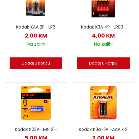
Kodak K3A 4P -LR03-
Kodak KAA 2P -LR6
4,00
KM
2,00
KM
Na zalihi
Na zalihi
Dodaj u korpu
Dodaj u korpu
Kodak K23A -MN 21-
Kodak K3a-2P -AAA x 2
5,00
KM
2,00
KM