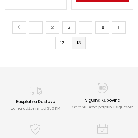
1
2
3
…
10
11
12
13
Sigurna Kupovina
Besplatna Dostava
Garantujemo potpunu sigurnost
za narudžbe iznad 350 KM