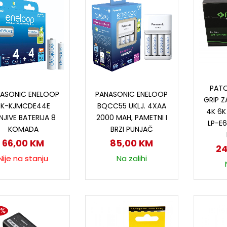
D
Pročitaj više
Dodaj u korpu
PAT
ASONIC ENELOOP
PANASONIC ENELOOP
GRIP 
BK-KJMCDE44E
BQCC55 UKLJ. 4XAA
4K 6K
NJIVE BATERIJA 8
2000 MAH, PAMETNI I
LP-E6
KOMADA
BRZI PUNJAČ
66,00
KM
85,00
KM
2
Nije na stanju
Na zalihi
0%