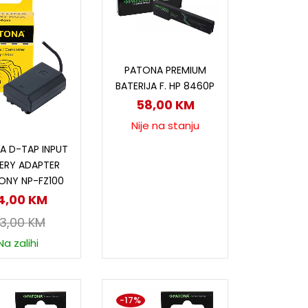
Pročitaj više
PATONA PREMIUM
BATERIJA F. HP 8460P
58,00
KM
Nije na stanju
odaj u korpu
A D-TAP INPUT
ERY ADAPTER
ONY NP-FZ100
4,00
KM
3,00
KM
Na zalihi
-17%