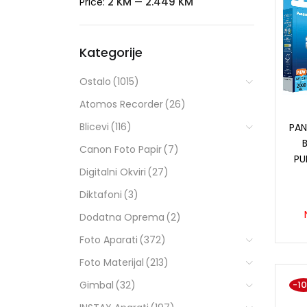
2 KM
2.449 KM
Price:
—
Kategorije
Ostalo
(1015)
Atomos Recorder
(26)
Blicevi
(116)
PAN
Canon Foto Papir
(7)
PU
Digitalni Okviri
(27)
Diktafoni
(3)
Dodatna Oprema
(2)
Foto Aparati
(372)
Foto Materijal
(213)
Gimbal
(32)
-1