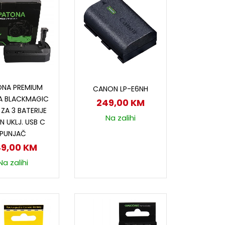
odaj u korpu
Dodaj u korpu
ONA PREMIUM
CANON LP-E6NH
ZA BLACKMAGIC
249,00
KM
 ZA 3 BATERIJE
Na zalihi
N UKLJ. USB C
PUNJAČ
49,00
KM
Na zalihi