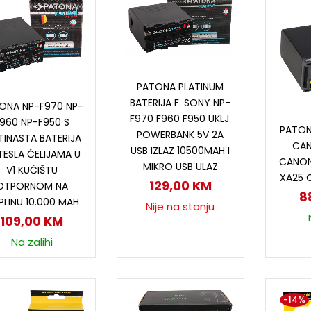
Pročitaj više
PATONA PLATINUM
Dodaj u korpu
BATERIJA F. SONY NP-
ONA NP-F970 NP-
D
F970 F960 F950 UKLJ.
960 NP-F950 S
PATON
POWERBANK 5V 2A
TINASTA BATERIJA
CAN
USB IZLAZ 10500MAH I
TESLA ĆELIJAMA U
CANON
MIKRO USB ULAZ
V1 KUĆIŠTU
XA25 
129,00
KM
OTPORNOM NA
8
LINU 10.000 MAH
Nije na stanju
109,00
KM
Na zalihi
-14%