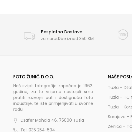
Besplatna Dostava
za narudžbe iznad 350 KM
FOTO ŽUNIĆ D.O.O.
NAŠE POSL
Naš svijet fotografije započeo je 1962.
Tuzla – Dža
godine, za to vrijeme nastojali smo
Tuzla – TC 
pratiti razvojni put i dostignuća foto
industrije, te iste primjenjivati u svome
Tuzla – Kor
radu.
Sarajevo – 
Džafer Mahala 46, 75000 Tuzla
Zenica – T
Tel: 035 254-594