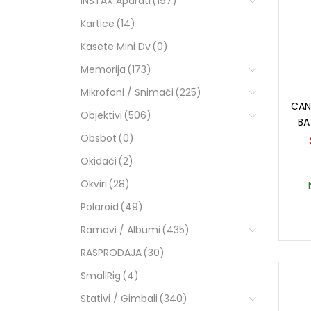
INSTAX Aparati
(197)
Kartice
(14)
Kasete Mini Dv
(0)
Memorija
(173)
Mikrofoni / Snimači
(225)
CAN
Objektivi
(506)
BA
Obsbot
(0)
Okidači
(2)
Okviri
(28)
Polaroid
(49)
Ramovi / Albumi
(435)
RASPRODAJA
(30)
SmallRig
(4)
Stativi / Gimbali
(340)