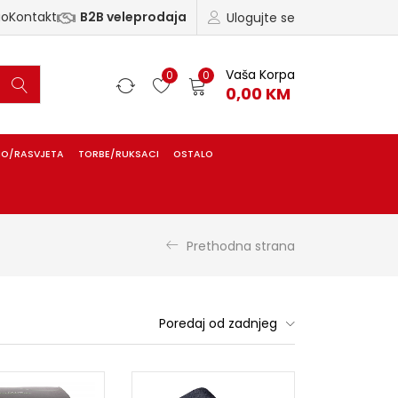
ao
Kontakt
B2B veleprodaja
Ulogujte se
Vaša Korpa
0
0
0,00
KM
IO/RASVJETA
TORBE/RUKSACI
OSTALO
Prethodna strana
Poredaj od zadnjeg