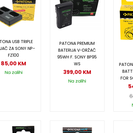
Dodaj u korpu
Dodaj u korpu
TONA USB TRIPLE
PATONA PREMIUM
JAČ ZA SONY NP-
BATERIJA V-DRŽAČ
FZ100
95WH F. SONY BP95
D
85,00
KM
WS
PATON
BATT
399,00
KM
Na zalihi
FOR S
Na zalihi
5
6