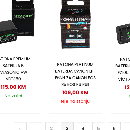
Dodaj u korpu
D
ATONA PREMIUM
PAT
Pročitaj više
PATONA PLATINUM
BATERIJA F.
BATERI
BATERIJA CANON LP-
ANASONIC VW-
FZ100
E6NH ZA CANON EOS
VBT380
V1C F
R5 EOS R6 R6II
115,00
KM
1
109,00
KM
Na zalihi
Nije na stanju
1
2
3
4
5
6