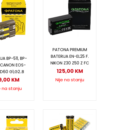
Pročitaj više
PATONA PREMIUM
ročitaj više
BATERIJA EN-EL25 F.
JA BP-511, BP-
NIKON Z30 Z50 Z FC
. CANON EOS-
125,00
KM
D60 G1,G2..B
9,00
KM
Nije na stanju
e na stanju