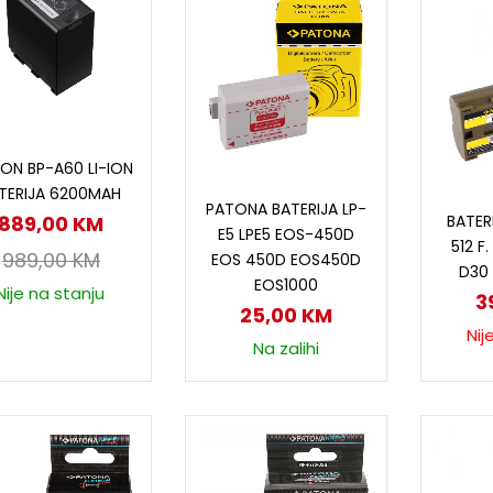
Dodaj u korpu
ON BP-A60 LI-ION
Dodaj u korpu
TERIJA 6200MAH
P
PATONA BATERIJA LP-
BATERI
889,00
KM
E5 LPE5 EOS-450D
512 F
989,00
KM
EOS 450D EOS450D
D30 
EOS1000
Nije na stanju
3
25,00
KM
Nij
Na zalihi