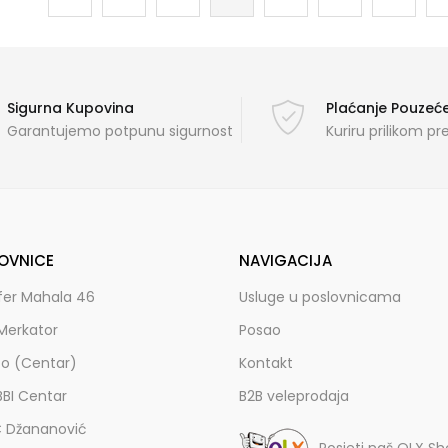
Sigurna Kupovina
Plaćanje Pouze
Garantujemo potpunu sigurnost
Kuriru prilikom p
OVNICE
NAVIGACIJA
fer Mahala 46
Usluge u poslovnicama
Merkator
Posao
zo (Centar)
Kontakt
BBI Centar
B2B veleprodaja
C Džananović