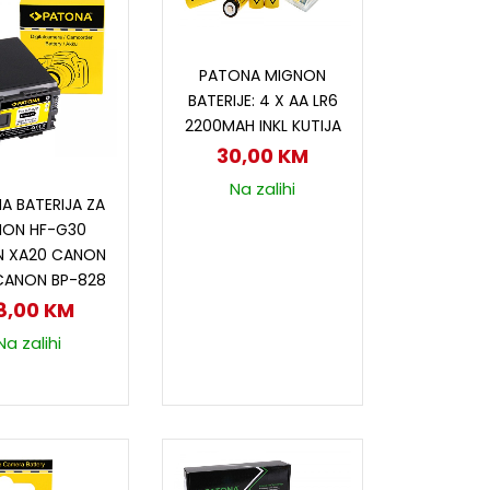
Dodaj u korpu
PATONA MIGNON
BATERIJE: 4 X AA LR6
2200MAH INKL KUTIJA
30,00
KM
odaj u korpu
Na zalihi
A BATERIJA ZA
ON HF-G30
 XA20 CANON
CANON BP-828
8,00
KM
Na zalihi