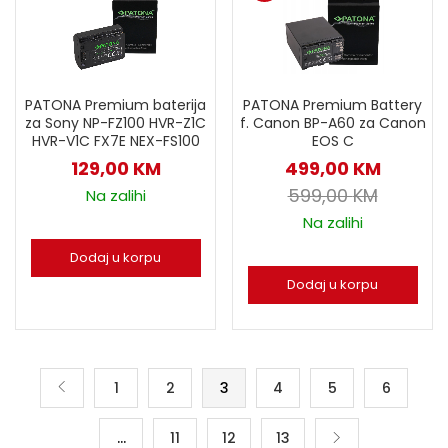
PATONA Premium baterija
PATONA Premium Battery
za Sony NP-FZ100 HVR-Z1C
f. Canon BP-A60 za Canon
HVR-V1C FX7E NEX-FS100
EOS C
129,00
KM
499,00
KM
599,00
KM
Na zalihi
Na zalihi
Dodaj u korpu
Dodaj u korpu
1
2
3
4
5
6
…
11
12
13