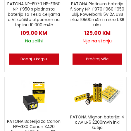
PATONA NP-F970 NP-F960
PATONA Platinum baterija
NP-F950 s platinasta
f. Sony NP-F970 F960 F950
baterija sa Tesla ćelijama
uklj. Powerbank 5V 2A USB
u V1 kućištu otpornom na
izlaz 10500mAh i mikro USB
toplinu 10.000 mAh
ulaz
109,00
KM
129,00
KM
Na zalihi
Nije na stanju
Dodaj u korpu
Pročitaj više
PATONA Mignon baterije: 4
PATONA Baterija za Canon
x AA LR6 2200mAh inkl
HF-G30 Canon XA20
kutija