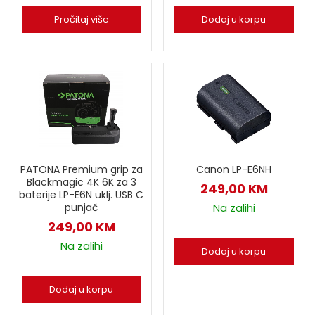
Dodaj u korpu
Pročitaj više
PATONA Premium grip za
Canon LP-E6NH
Blackmagic 4K 6K za 3
249,00
KM
baterije LP-E6N uklj. USB C
punjač
Na zalihi
249,00
KM
Na zalihi
Dodaj u korpu
Dodaj u korpu