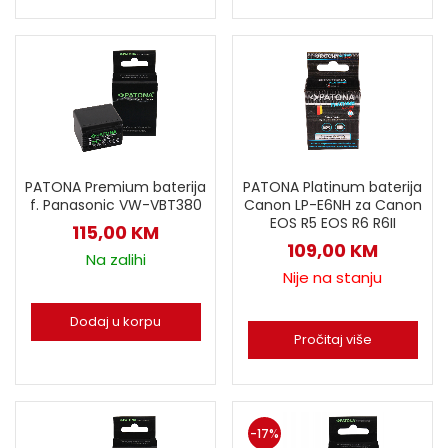
PATONA Premium baterija
PATONA Platinum baterija
f. Panasonic VW-VBT380
Canon LP-E6NH za Canon
EOS R5 EOS R6 R6II
115,00
KM
109,00
KM
Na zalihi
Nije na stanju
Dodaj u korpu
Pročitaj više
-17%