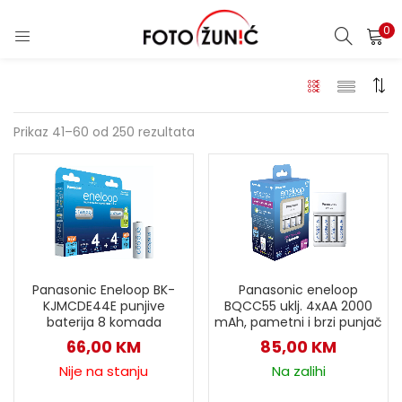
0
Prikaz 41–60 od 250 rezultata
Panasonic eneloop
Panasonic Eneloop BK-
BQCC55 uklj. 4xAA 2000
KJMCDE44E punjive
mAh, pametni i brzi punjač
baterija 8 komada
85,00
KM
66,00
KM
Na zalihi
Nije na stanju