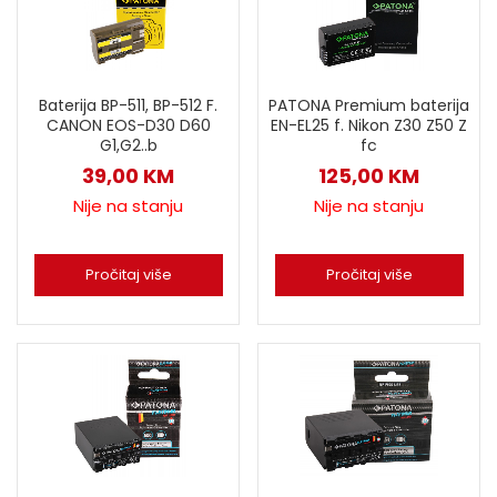
Baterija BP-511, BP-512 F.
PATONA Premium baterija
CANON EOS-D30 D60
EN-EL25 f. Nikon Z30 Z50 Z
G1,G2..b
fc
39,00
KM
125,00
KM
Nije na stanju
Nije na stanju
Pročitaj više
Pročitaj više