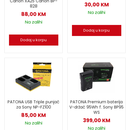
Canon XA25 Canon BP-
30,00
KM
828
Na zalihi
88,00
KM
Na zalihi
Dodaj u korpu
Dodaj u korpu
PATONA USB Triple punjač
PATONA Premium baterija
za Sony NP-FZ100
V-držač 95Wh f. Sony BP95
WS
85,00
KM
399,00
KM
Na zalihi
Na zalihi