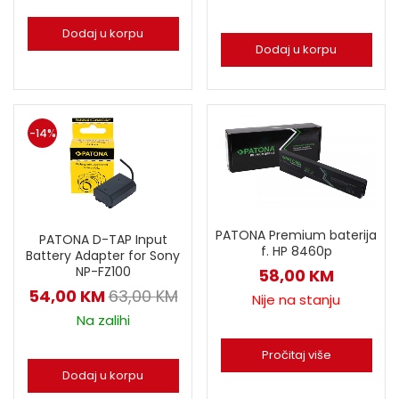
Dodaj u korpu
Dodaj u korpu
-14%
PATONA Premium baterija
PATONA D-TAP Input
f. HP 8460p
Battery Adapter for Sony
NP-FZ100
58,00
KM
54,00
KM
63,00
KM
Nije na stanju
Na zalihi
Pročitaj više
Dodaj u korpu