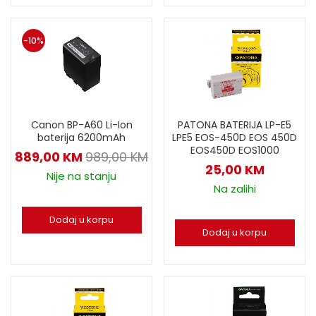
-10%
PATONA BATERIJA LP-E5
Canon BP-A60 Li-Ion
LPE5 EOS-450D EOS 450D
baterija 6200mAh
EOS450D EOS1000
889,00
KM
989,00
KM
25,00
KM
Nije na stanju
Na zalihi
Dodaj u korpu
Dodaj u korpu