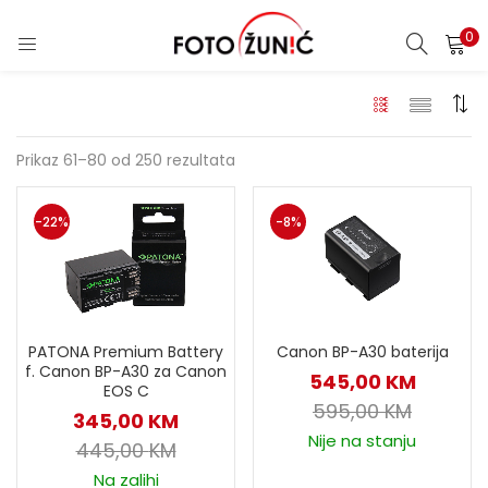
0
Prikaz 61–80 od 250 rezultata
-22%
-8%
PATONA Premium Battery
Canon BP-A30 baterija
f. Canon BP-A30 za Canon
545,00
KM
EOS C
595,00
KM
345,00
KM
Nije na stanju
445,00
KM
Na zalihi