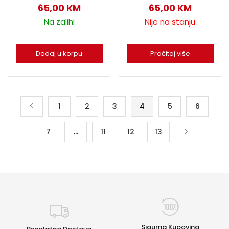
65,00
KM
65,00
KM
Na zalihi
Nije na stanju
Dodaj u korpu
Pročitaj više
1
2
3
4
5
6
7
…
11
12
13
Sigurna Kupovina