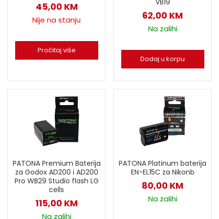
VB19
45,00
KM
62,00
KM
Nije na stanju
Na zalihi
Pročitaj više
Dodaj u korpu
PATONA Premium Baterija
PATONA Platinum baterija
za Godox AD200 i AD200
EN-EL15C za Nikonb
Pro WB29 Studio flash LG
80,00
KM
cells
Na zalihi
115,00
KM
Na zalihi