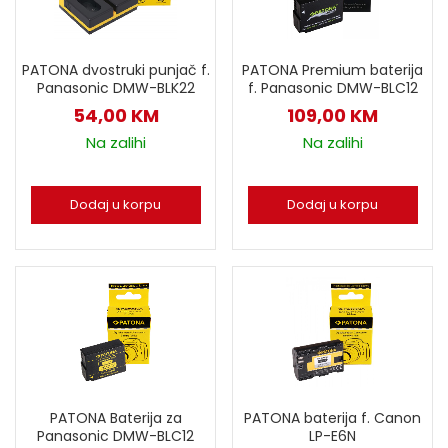
PATONA dvostruki punjač f.
PATONA Premium baterija
Panasonic DMW-BLK22
f. Panasonic DMW-BLC12
54,00
KM
109,00
KM
Na zalihi
Na zalihi
Dodaj u korpu
Dodaj u korpu
PATONA Baterija za
PATONA baterija f. Canon
Panasonic DMW-BLC12
LP-E6N