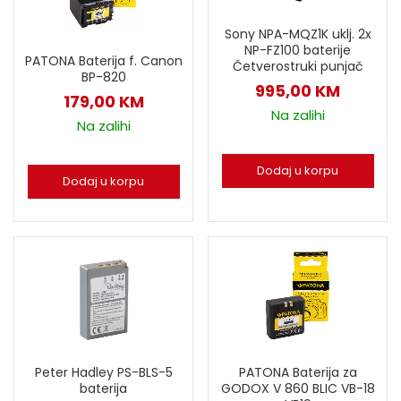
Sony NPA-MQZ1K uklj. 2x
NP-FZ100 baterije
PATONA Baterija f. Canon
Četverostruki punjač
BP-820
995,00
KM
179,00
KM
Na zalihi
Na zalihi
Dodaj u korpu
Dodaj u korpu
Peter Hadley PS-BLS-5
PATONA Baterija za
baterija
GODOX V 860 BLIC VB-18